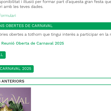
sponibilitat i il·lusió per formar part d'aquesta gran festa 
ari amb les teves dades.
formulari
NS OBERTES DE CARNAVAL
ies obertes a tothom que tingui interès a participar en la n
a Reunió Oberta de Carnaval 2025
LL
CARNAVAL 2025
S ANTERIORS