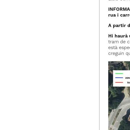
INFORMACI
rua i car
A partir 
Hi haurà 
tram de ca
està espe
creguin q