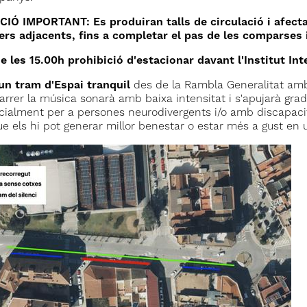
Ó IMPORTANT: Es produiran talls de circulació i afectaci
rers adjacents, fins a completar el pas de les comparses 
de les 15.00h prohibició d'estacionar davant l'Institut Int
un tram d'Espai tranquil
des de la Rambla Generalitat amb 
rrer la música sonarà amb baixa intensitat i s'apujarà gradu
cialment per a persones neurodivergents i/o amb discapaci
ue els hi pot generar millor benestar o estar més a gust en 