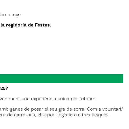
 Companys.
la regidoria de Festes.
025?
sdeveniment una experiència única per tothom.
b ganes de posar el seu gra de sorra. Com a voluntari/
t de carrosses, el suport logístic o altres tasques