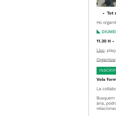
Tot 
Ho organi
DIUME
11.30 H 
Lloc
: pla
Organitza
INSCRI
Vols form
La col·la
Busquem 
ària, podr
relaciona