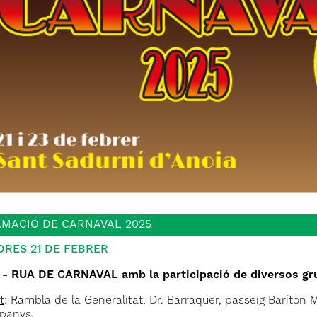
MACIÓ DE CARNAVAL 2025
DRES 21 DE FEBRER
 - RUA DE CARNAVAL amb la participació de diversos gr
t
: Rambla de la Generalitat, Dr. Barraquer, passeig Baríton Ma
mpanys.