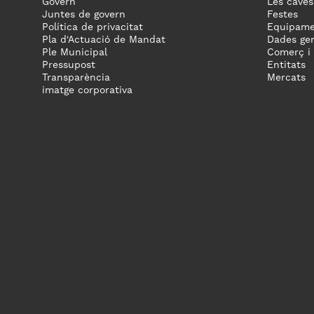
Govern
Les caves
Juntes de govern
Festes
Política de privacitat
Equipame
Pla d'Actuació de Mandat
Dades gen
Ple Municipal
Comerç i
Pressupost
Entitats
Transparència
Mercats
imatge corporativa