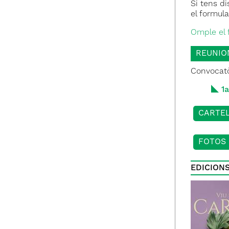
Si tens di
el formul
Omple el 
REUNIO
Convocatòr
1
CARTE
FOTOS 
EDICION