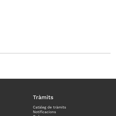
Tràmits
Catàleg de tràmits
Notificacions