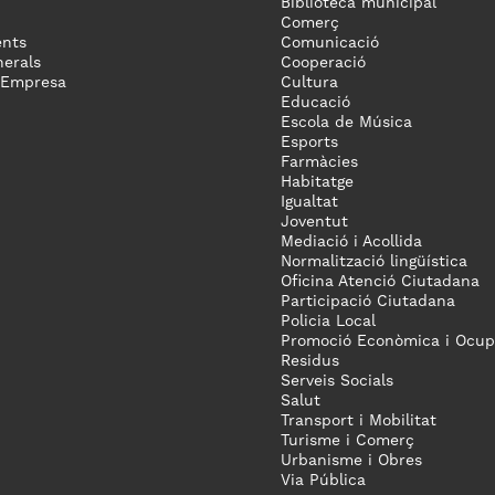
Biblioteca municipal
Comerç
nts
Comunicació
erals
Cooperació
 Empresa
Cultura
Educació
Escola de Música
Esports
Farmàcies
Habitatge
Igualtat
Joventut
Mediació i Acollida
Normalització lingüística
Oficina Atenció Ciutadana
Participació Ciutadana
Policia Local
Promoció Econòmica i Ocup
Residus
Serveis Socials
Salut
Transport i Mobilitat
Turisme i Comerç
Urbanisme i Obres
Via Pública