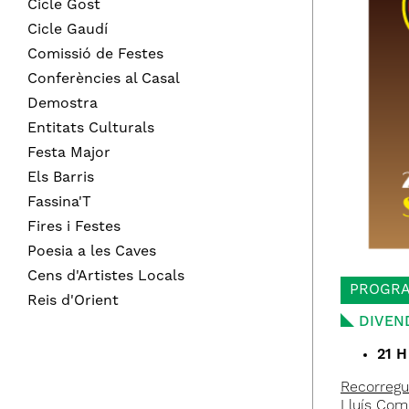
Cicle Gost
Cicle Gaudí
Comissió de Festes
Conferències al Casal
Demostra
Entitats Culturals
Festa Major
Els Barris
Fassina'T
Fires i Festes
Poesia a les Caves
Cens d'Artistes Locals
PROGRA
Reis d'Orient
DIVEN
21 H
Recorregu
Lluís Co