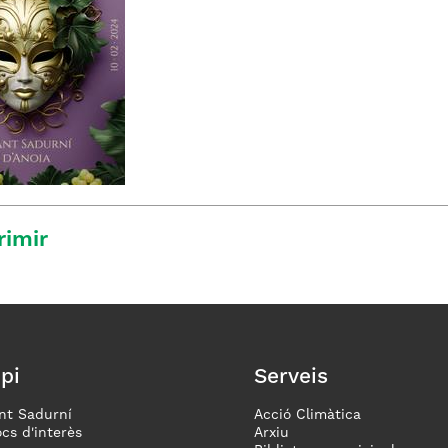
rimir
pi
Serveis
nt Sadurní
Acció Climàtica
ocs d'interès
Arxiu