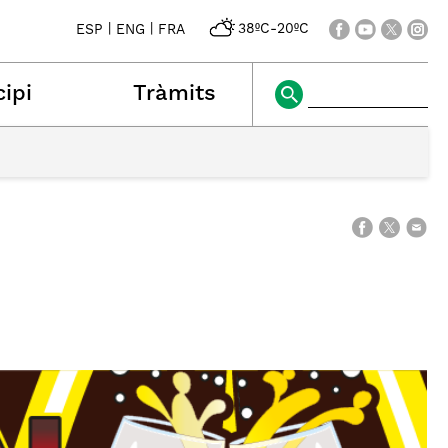
|
|
38ºC
-
20ºC
ESP
ENG
FRA
ipi
Tràmits