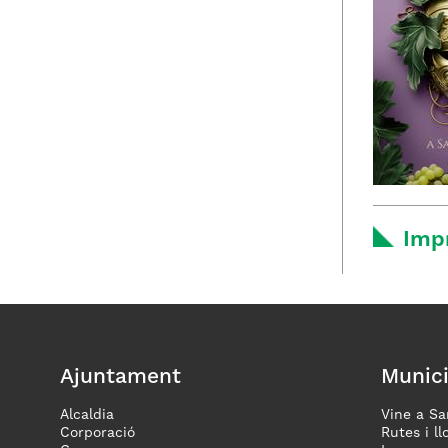
Imp
Ajuntament
Munici
Alcaldia
Vine a Sa
Corporació
Rutes i ll