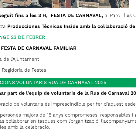
seguit fins a les 3 H, FESTA DE CARNAVAL,
al Parc Lluís
tza
Producciones Técnicas Inside amb la col·laboració de 
NGE 23 DE FEBRER
- FESTA DE CARNAVAL FAMILIAR
ça de l'Ajuntament
: Regidoria de Festes
PCIONS VOLUNTARIS RUA DE CARNAVAL 2025
ar part de l'equip de voluntaris de la Rua de Carnaval 2
boració de voluntaris és imprescindible per fer d'aquest e
persones
majors de 18 anys
compromeses, responsables i am
às col·laborar en tasques com l'organització, l'acompanyamen
des amb la celebració.