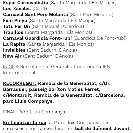
Espai Carnavalistic
(Santa Margarida I Els Monjos)
Los Xavales
(Cunit)
Carnaval Sant Pere Molanta
(Sant Pere Molanta)
Fem Pinya
(Santa Margarida I Els Monjos)
Tots Per Un
(Sant Miquel D'olerdola)
Trapillos
(Santa Margarida I Els Monjos)
Carnaval Guardiola Font-rubí
(Guardiola De Font-rubí)
La Rapita
(Santa Margarida I Els Monjos)
Invisibles
(Sant Sadurní D'Anoia)
New Air
(Sant Sadurní D'Anoia)
INICI:
A Rambla de la Generalitat cantonada IES
Intermunicipal.
RECORREGUT:
Rambla de la Generalitat, c/Dr.
Barraquer, passeig Baríton Maties Ferret,
c/Montardit, Rambla de la Generalitat, c/Barcelona,
parc Lluís Companys.
FINAL:
Parc Lluís Companys.
En finalitzar la rua
,
al Parc Lluís Companys, les
carrosses i comparses faran un
ball de lluïment davant