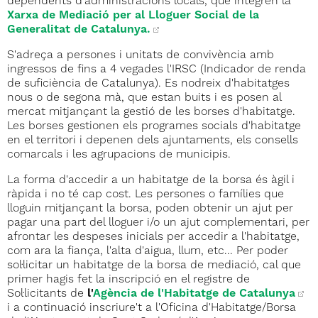
dependents d'administracions locals, que integren la
Xarxa de Mediació per al Lloguer Social de la
Generalitat de Catalunya.
S'adreça a persones i unitats de convivència amb
ingressos de fins a 4 vegades l'IRSC (Indicador de renda
de suficiència de Catalunya). Es nodreix d'habitatges
nous o de segona mà, que estan buits i es posen al
mercat mitjançant la gestió de les borses d'habitatge.
Les borses gestionen els programes socials d'habitatge
en el territori i depenen dels ajuntaments, els consells
comarcals i les agrupacions de municipis.
La forma d'accedir a un habitatge de la borsa és àgil i
ràpida i no té cap cost. Les persones o famílies que
lloguin mitjançant la borsa, poden obtenir un ajut per
pagar una part del lloguer i/o un ajut complementari, per
afrontar les despeses inicials per accedir a l'habitatge,
com ara la fiança, l'alta d'aigua, llum, etc... Per poder
sol·licitar un habitatge de la borsa de mediació, cal que
primer hagis fet la inscripció en el registre de
Sol·licitants de
l'
Agència de l'Habitatge de Catalunya
i a continuació inscriure't a l'Oficina d'Habitatge/Borsa