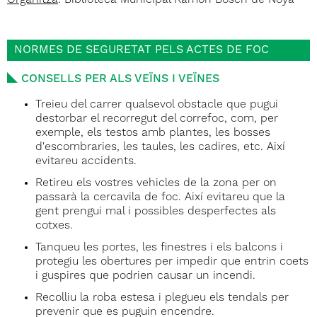
NORMES DE SEGURETAT PELS ACTES DE FOC
CONSELLS PER ALS VEÏNS I VEÏNES
Treieu del carrer qualsevol obstacle que pugui
destorbar el recorregut del correfoc, com, per
exemple, els testos amb plantes, les bosses
d'escombraries, les taules, les cadires, etc. Així
evitareu accidents.
Retireu els vostres vehicles de la zona per on
passarà la cercavila de foc. Així evitareu que la
gent prengui mal i possibles desperfectes als
cotxes.
Tanqueu les portes, les finestres i els balcons i
protegiu les obertures per impedir que entrin coets
i guspires que podrien causar un incendi.
Recolliu la roba estesa i plegueu els tendals per
prevenir que es puguin encendre.