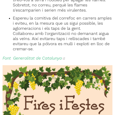
tireu-vos a terra i rodoleu per apagar les flames.
Sobretot, no correu, perquè les flames
s'escamparien i serien més virulentes.
Espereu la comitiva del correfoc en carrers amples
i eviteu, en la mesura que us sigui possible, les
aglomeracions i els taps de la gent.
Col·laboreu amb l'organització no demanant aigua
als veïns. Així evitareu taps i relliscades i també
evitareu que la pólvora es mulli i exploti en lloc de
cremar-se.
Font: Generalitat de Catalunya