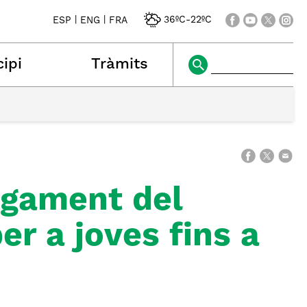
|
|
36ºC
-
22ºC
ESP
ENG
FRA
ipi
Tràmits
agament del
er a joves fins a