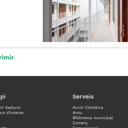
rimir
pi
Serveis
nt Sadurní
Acció Climàtica
ocs d'interès
Arxiu
Biblioteca municipal
Comerç