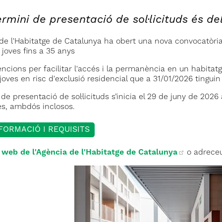
ermini de presentació de sol·licituds és del
 de l'Habitatge de Catalunya ha obert una nova convocatòri
 joves fins a 35 anys
cions per facilitar l'accés i la permanència en un habitatg
oves en risc d'exclusió residencial que a 31/01/2026 tinguin 
 de presentació de sol·licituds s’inicia el 29 de juny de 2026 a
es, ambdós inclosos.
FORMACIÓ I REQUISITS
l
web de l'Agència de l'Habitatge de Catalunya
o adreceu