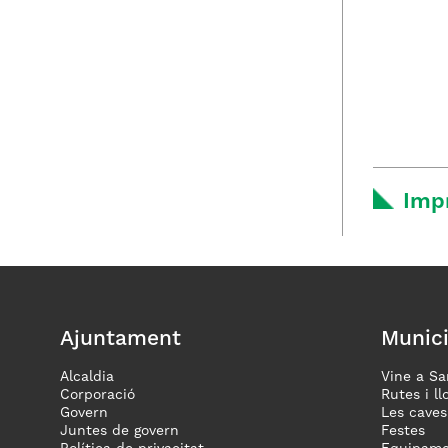
Imp
Ajuntament
Munici
Alcaldia
Vine a Sa
Corporació
Rutes i ll
Govern
Les caves
Juntes de govern
Festes