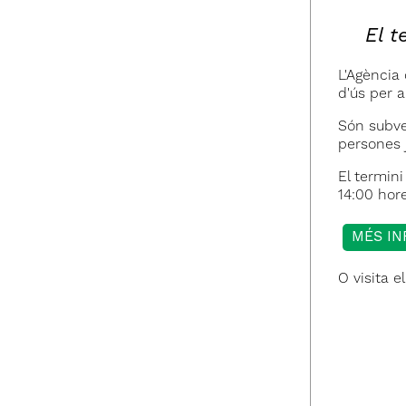
El t
L'Agència
d'ús per a
Són subven
persones j
El termini
14:00 hor
MÉS IN
O visita e