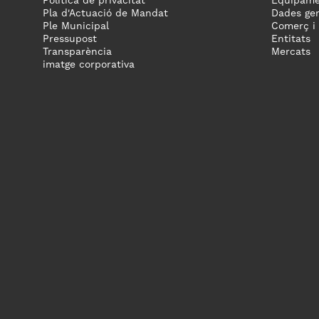
Política de privacitat
Equipame
Pla d'Actuació de Mandat
Dades gen
Ple Municipal
Comerç i
Pressupost
Entitats
Transparència
Mercats
imatge corporativa