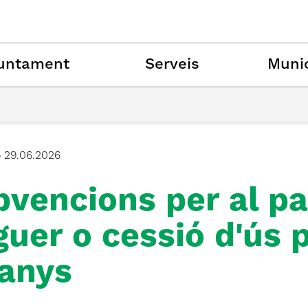
untament
Serveis
Munic
ó
29.06.2026
bvencions per al p
guer o cessió d'ús p
 anys