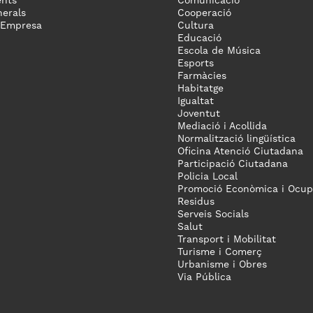
nts
Comunicació
erals
Cooperació
 Empresa
Cultura
Educació
Escola de Música
Esports
Farmàcies
Habitatge
Igualtat
Joventut
Mediació i Acollida
Normalització lingüística
Oficina Atenció Ciutadana
Participació Ciutadana
Policia Local
Promoció Econòmica i Ocup
Residus
Serveis Socials
Salut
Transport i Mobilitat
Turisme i Comerç
Urbanisme i Obres
Via Pública