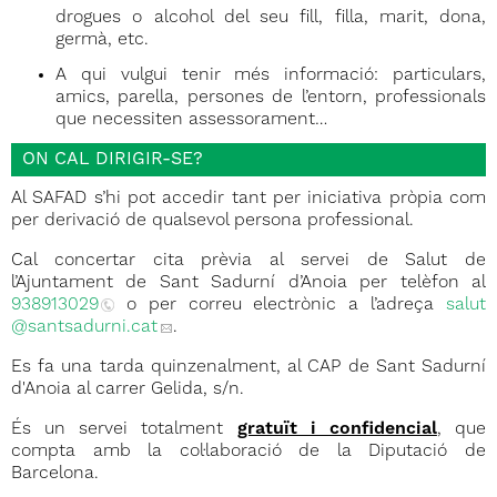
drogues o alcohol del seu fill, filla, marit, dona,
germà, etc.
A qui vulgui tenir més informació: particulars,
amics, parella, persones de l’entorn, professionals
que necessiten assessorament…
ON CAL DIRIGIR-SE?
Al SAFAD s’hi pot accedir tant per iniciativa pròpia com
per derivació de qualsevol persona professional.
Cal concertar cita prèvia al servei de Salut de
l’Ajuntament de Sant Sadurní d’Anoia per telèfon al
938913029
o per correu electrònic a l’adreça
salut
@santsadurni.cat
.
Es fa una tarda quinzenalment, al CAP de Sant Sadurní
d'Anoia al carrer Gelida, s/n.
És un servei totalment
gratuït i confidencial
, que
compta amb la col·laboració de la Diputació de
Barcelona.