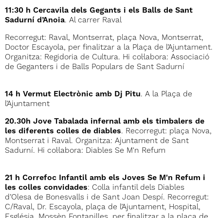
11:30 h Cercavila dels Gegants i els Balls de Sant
Sadurní d’Anoia
. Al carrer Raval
Recorregut: Raval, Montserrat, plaça Nova, Montserrat,
Doctor Escayola, per finalitzar a la Plaça de l’Ajuntament.
Organitza: Regidoria de Cultura. Hi col·labora: Associació
de Geganters i de Balls Populars de Sant Sadurní
14 h Vermut Electrònic amb Dj Pitu
. A la Plaça de
l’Ajuntament
20.30h Jove Tabalada infernal amb els timbalers de
les diferents colles de diables
. Recorregut: plaça Nova,
Montserrat i Raval. Organitza: Ajuntament de Sant
Sadurní. Hi col·labora: Diables Se M'n Refum
21 h Correfoc Infantil amb els Joves Se M'n Refum i
les colles convidades
: Colla infantil dels Diables
d’Olesa de Bonesvalls i de Sant Joan Despí. Recorregut:
C/Raval, Dr. Escayola, plaça de l’Ajuntament, Hospital,
Església, Mossèn Fontanilles, per finalitzar a la plaça de