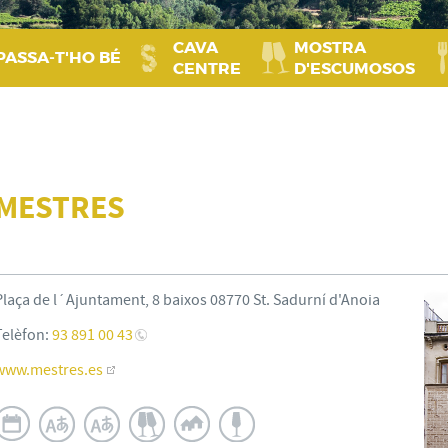
CAVA
MOSTRA
PASSA‑T'HO BÉ
CENTRE
D'ESCUMOSOS
MESTRES
Plaça de l´Ajuntament, 8 baixos 08770 St. Sadurní d'Anoia
Telèfon:
93 891 00 43
www.mestres.es