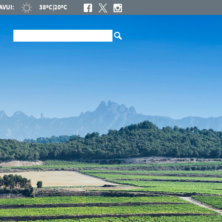
AVUI:
38ºC
|
20ºC