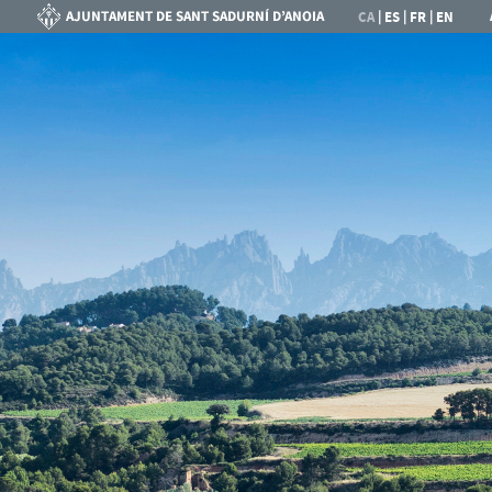
|
|
|
CA
ES
FR
EN