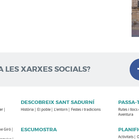
A LES XARXES SOCIALS?
DESCOBREIX SANT SADURNÍ
PASSA-
er
Història
El poble
L'entorn
Festes i tradicions
Rutes i llocs
Aventura
ESCUMOSTRA
PLANIFI
e Giró
Activitats
O