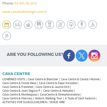
Phone:
93 891 08 35
www.canalsdomingo.com
ARE YOU FOLLOWING US?
CAVA CENTRE
COMBINED VISITS
Cava Centre & Blancher
Cava Centre & Canals i Munné
Cava Centre & Fonda Neus
Cava Centre & Espai Xocolata
Cava Centre & Freixenet
Cava Centre & Jaume Giró
Cava Centre & Joan Segura P.
Cava Centre & Hatsukoi
Cava Centre & Montesquius
CavaCentre & StressAdrenalina
Cava Centre & Vilarnau
Historic Walking Tour
A Taste of Sant Sadurní
ACTIVITIES FOR SCHOOLCHILDREN
VENUE HIRE