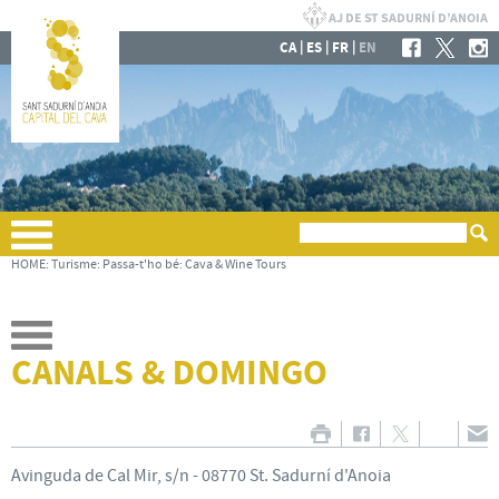
|
|
|
CA
ES
FR
EN
HOME
:
Turisme
:
Passa-t'ho bé
:
Cava & Wine Tours
CANALS & DOMINGO
Avinguda de Cal Mir, s/n - 08770 St. Sadurní d'Anoia