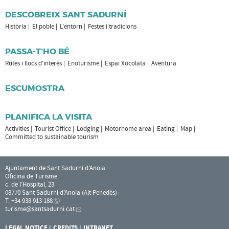
DESCOBREIX SANT SADURNÍ
Història
El poble
L'entorn
Festes i tradicions
PASSA-T'HO BÉ
Rutes i llocs d'interès
Enoturisme
Espai Xocolata
Aventura
ESCUMOSTRA
PLANIFICA LA VISITA
Activities
Tourist Office
Lodging
Motorhome area
Eating
Map
Committed to sustainable tourism
Ajuntament de Sant Sadurní d'Anoia
Oficina de Turisme
c. de l'Hospital, 23
08770 Sant Sadurní d'Anoia (Alt Penedès)
T. +34 938 913 188
turisme
@santsadurni.cat
LEGAL NOTICE
CREDITS
INTRANET