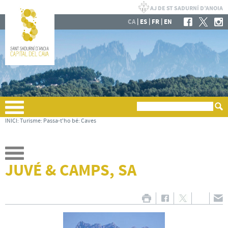
|
|
|
CA
ES
FR
EN
INICI
:
Turisme
:
Passa-t'ho bé
:
Caves
JUVÉ & CAMPS, SA