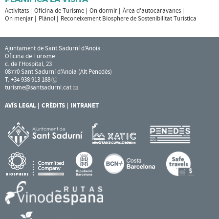
Activitats
Oficina de Turisme
On dormir
Àrea d'autocaravanes
On menjar
Plànol
Reconeixement Biosphere de Sostenibilitat Turística
Ajuntament de Sant Sadurní d'Anoia
Oficina de Turisme
c. de l'Hospital, 23
08770 Sant Sadurní d'Anoia (Alt Penedès)
T. +34 938 913 188
turisme
@santsadurni.cat
AVÍS LEGAL
CRÈDITS
INTRANET