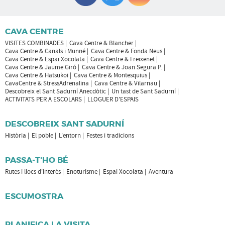
CAVA CENTRE
VISITES COMBINADES
Cava Centre & Blancher
Cava Centre & Canals i Munné
Cava Centre & Fonda Neus
Cava Centre & Espai Xocolata
Cava Centre & Freixenet
Cava Centre & Jaume Giró
Cava Centre & Joan Segura P.
Cava Centre & Hatsukoi
Cava Centre & Montesquius
CavaCentre & StressAdrenalina
Cava Centre & Vilarnau
Descobreix el Sant Sadurní Anecdòtic
Un tast de Sant Sadurní
ACTIVITATS PER A ESCOLARS
LLOGUER D'ESPAIS
DESCOBREIX SANT SADURNÍ
Història
El poble
L'entorn
Festes i tradicions
PASSA-T'HO BÉ
Rutes i llocs d'interès
Enoturisme
Espai Xocolata
Aventura
ESCUMOSTRA
PLANIFICA LA VISITA