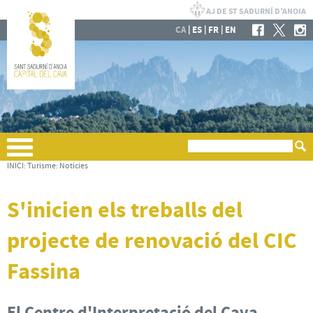
|
|
|
CA
ES
FR
EN
INICI
:
Turisme
:
Notícies
S'inicien els treballs del
projecte de renovació del CIC
Fassina