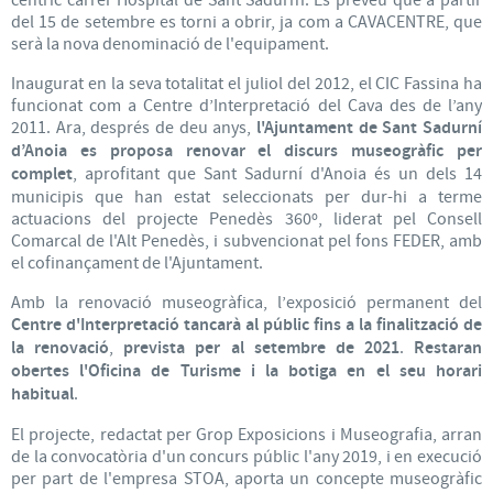
cèntric carrer Hospital de Sant Sadurní. Es preveu que a partir
del 15 de setembre es torni a obrir, ja com a CAVACENTRE, que
serà la nova denominació de l'equipament.
Inaugurat en la seva totalitat el juliol del 2012, el CIC Fassina ha
funcionat com a Centre d’Interpretació del Cava des de l’any
2011. Ara, després de deu anys,
l'Ajuntament de Sant Sadurní
d’Anoia es proposa renovar el discurs museogràfic per
complet
, aprofitant que Sant Sadurní d'Anoia és un dels 14
municipis que han estat seleccionats per dur-hi a terme
actuacions del projecte Penedès 360º, liderat pel Consell
Comarcal de l'Alt Penedès, i subvencionat pel fons FEDER, amb
el cofinançament de l'Ajuntament.
Amb la renovació museogràfica, l’exposició permanent del
Centre d'Interpretació tancarà al públic fins a la finalització de
la renovació
,
prevista per al setembre de 2021
.
Restaran
obertes l'Oficina de Turisme i la botiga en el seu horari
habitual
.
El projecte, redactat per Grop Exposicions i Museografia, arran
de la convocatòria d'un concurs públic l'any 2019, i en execució
per part de l'empresa STOA, aporta un concepte museogràfic