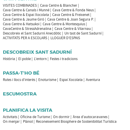
VISITES COMBINADES
Cava Centre & Blancher
Cava Centre & Canals i Munné
Cava Centre & Fonda Neus
Cava Centre & Espai Xocolata
Cava Centre & Freixenet
Cava Centre & Jaume Giró
Cava Centre & Joan Segura P.
Cava Centre & Hatsukoi
Cava Centre & Montesquius
CavaCentre & StressAdrenalina
Cava Centre & Vilarnau
Descobreix el Sant Sadurní Anecdòtic
Un tast de Sant Sadurní
ACTIVITATS PER A ESCOLARS
LLOGUER D'ESPAIS
DESCOBREIX SANT SADURNÍ
Història
El poble
L'entorn
Festes i tradicions
PASSA-T'HO BÉ
Rutes i llocs d'interès
Enoturisme
Espai Xocolata
Aventura
ESCUMOSTRA
PLANIFICA LA VISITA
Activitats
Oficina de Turisme
On dormir
Àrea d'autocaravanes
On menjar
Plànol
Reconeixement Biosphere de Sostenibilitat Turística