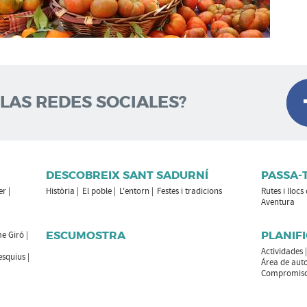
 LAS REDES SOCIALES?
DESCOBREIX SANT SADURNÍ
PASSA-
er
Història
El poble
L'entorn
Festes i tradicions
Rutes i llocs
Aventura
ESCUMOSTRA
PLANIFI
e Giró
Actividades
esquius
Área de aut
Compromiso 