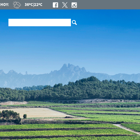
HOY:
36ºC
|
22ºC