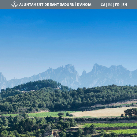
|
|
|
CA
ES
FR
EN