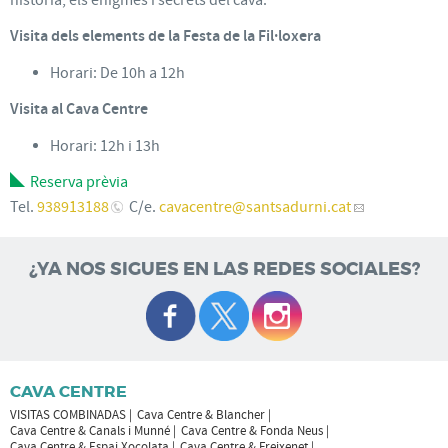
Visita dels elements de la Festa de la Fil·loxera
Horari: De 10h a 12h
Visita al Cava Centre
Horari: 12h i 13h
Reserva prèvia
Tel.
938913188
C/e.
cavacentre
@santsadurni.cat
¿YA NOS SIGUES EN LAS REDES SOCIALES?
CAVA CENTRE
VISITAS COMBINADAS
Cava Centre & Blancher
Cava Centre & Canals i Munné
Cava Centre & Fonda Neus
Cava Centre & Espai Xocolata
Cava Centre & Freixenet