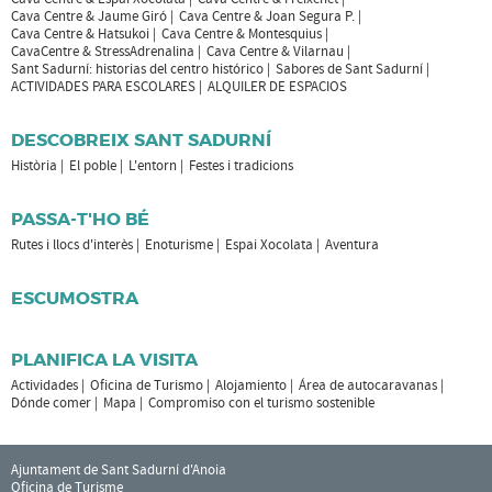
Cava Centre & Jaume Giró
Cava Centre & Joan Segura P.
Cava Centre & Hatsukoi
Cava Centre & Montesquius
CavaCentre & StressAdrenalina
Cava Centre & Vilarnau
Sant Sadurní: historias del centro histórico
Sabores de Sant Sadurní
ACTIVIDADES PARA ESCOLARES
ALQUILER DE ESPACIOS
DESCOBREIX SANT SADURNÍ
Història
El poble
L'entorn
Festes i tradicions
PASSA-T'HO BÉ
Rutes i llocs d'interès
Enoturisme
Espai Xocolata
Aventura
ESCUMOSTRA
PLANIFICA LA VISITA
Actividades
Oficina de Turismo
Alojamiento
Área de autocaravanas
Dónde comer
Mapa
Compromiso con el turismo sostenible
Ajuntament de Sant Sadurní d'Anoia
Oficina de Turisme