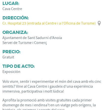
LUGAR:
Cava Centre
DIRECCIÓN:
Cr. Hospital 23 (entrada al Centre i a l'Oficina de Turisme)
ORGANIZA:
Ajuntament de Sant Sadurní d'Anoia
Servei de Turisme i Comerç
PRECIO:
Gratuït
TIPO DE ACTO:
Exposición
Vols viure, sentir i experimentar el món del cava amb els cinc
sentits? Vine al Cava Centre i gaudeix d’una experiència
immersiva, participativa i molt lúdica!
Aprofita la promoció amb visites gratuïtes cada primer
diumenge de mes i endinsa't en un viatge pels orígens, la
història, els enigmes i secrets del cava.