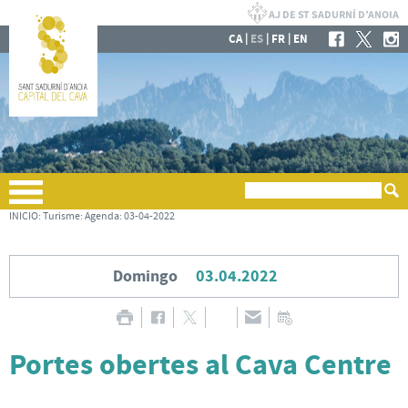
|
|
|
CA
ES
FR
EN
INICIO
:
Turisme
:
Agenda
:
03-04-2022
Domingo
03.04.2022
Portes obertes al Cava Centre