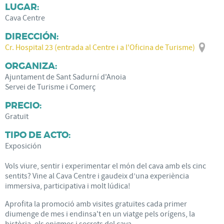
LUGAR:
Cava Centre
DIRECCIÓN:
Cr. Hospital 23 (entrada al Centre i a l'Oficina de Turisme)
ORGANIZA:
Ajuntament de Sant Sadurní d'Anoia
Servei de Turisme i Comerç
PRECIO:
Gratuït
TIPO DE ACTO:
Exposición
Vols viure, sentir i experimentar el món del cava amb els cinc
sentits? Vine al Cava Centre i gaudeix d’una experiència
immersiva, participativa i molt lúdica!
Aprofita la promoció amb visites gratuïtes cada primer
diumenge de mes i endinsa't en un viatge pels orígens, la
història, els enigmes i secrets del cava.