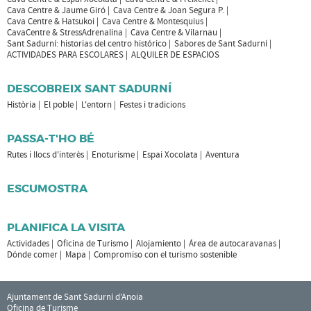
Cava Centre & Jaume Giró
Cava Centre & Joan Segura P.
Cava Centre & Hatsukoi
Cava Centre & Montesquius
CavaCentre & StressAdrenalina
Cava Centre & Vilarnau
Sant Sadurní: historias del centro histórico
Sabores de Sant Sadurní
ACTIVIDADES PARA ESCOLARES
ALQUILER DE ESPACIOS
DESCOBREIX SANT SADURNÍ
Història
El poble
L'entorn
Festes i tradicions
PASSA-T'HO BÉ
Rutes i llocs d'interès
Enoturisme
Espai Xocolata
Aventura
ESCUMOSTRA
PLANIFICA LA VISITA
Actividades
Oficina de Turismo
Alojamiento
Área de autocaravanas
Dónde comer
Mapa
Compromiso con el turismo sostenible
Ajuntament de Sant Sadurní d'Anoia
Oficina de Turisme