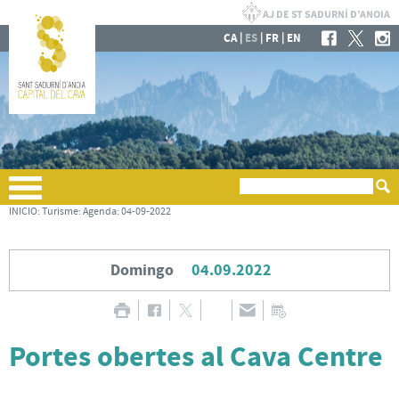
|
|
|
CA
ES
FR
EN
INICIO
:
Turisme
:
Agenda
:
04-09-2022
Domingo
04.09.2022
Portes obertes al Cava Centre