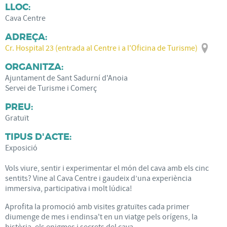
LLOC:
Cava Centre
ADREÇA:
Cr. Hospital 23 (entrada al Centre i a l'Oficina de Turisme)
ORGANITZA:
Ajuntament de Sant Sadurní d'Anoia
Servei de Turisme i Comerç
PREU:
Gratuït
TIPUS D'ACTE:
Exposició
Vols viure, sentir i experimentar el món del cava amb els cinc
sentits? Vine al Cava Centre i gaudeix d’una experiència
immersiva, participativa i molt lúdica!
Aprofita la promoció amb visites gratuïtes cada primer
diumenge de mes i endinsa't en un viatge pels orígens, la
història, els enigmes i secrets del cava.