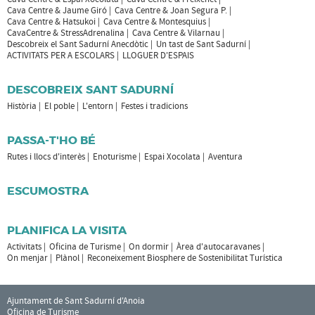
Cava Centre & Jaume Giró
Cava Centre & Joan Segura P.
Cava Centre & Hatsukoi
Cava Centre & Montesquius
CavaCentre & StressAdrenalina
Cava Centre & Vilarnau
Descobreix el Sant Sadurní Anecdòtic
Un tast de Sant Sadurní
ACTIVITATS PER A ESCOLARS
LLOGUER D'ESPAIS
DESCOBREIX SANT SADURNÍ
Història
El poble
L'entorn
Festes i tradicions
PASSA-T'HO BÉ
Rutes i llocs d'interès
Enoturisme
Espai Xocolata
Aventura
ESCUMOSTRA
PLANIFICA LA VISITA
Activitats
Oficina de Turisme
On dormir
Àrea d'autocaravanes
On menjar
Plànol
Reconeixement Biosphere de Sostenibilitat Turística
Ajuntament de Sant Sadurní d'Anoia
Oficina de Turisme