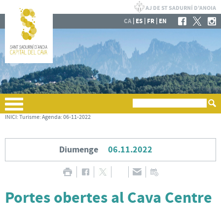
|
|
|
CA
ES
FR
EN
INICI
:
Turisme
:
Agenda
:
06-11-2022
Diumenge
06.11.2022
Portes obertes al Cava Centre