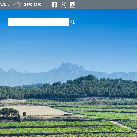
AVUI:
36ºC
|
22ºC