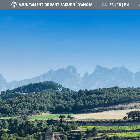
|
|
|
CA
ES
FR
EN