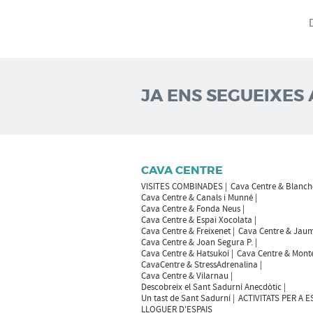
JA ENS SEGUEIXES 
CAVA CENTRE
VISITES COMBINADES
Cava Centre & Blanch
Cava Centre & Canals i Munné
Cava Centre & Fonda Neus
Cava Centre & Espai Xocolata
Cava Centre & Freixenet
Cava Centre & Jaum
Cava Centre & Joan Segura P.
Cava Centre & Hatsukoi
Cava Centre & Mont
CavaCentre & StressAdrenalina
Cava Centre & Vilarnau
Descobreix el Sant Sadurní Anecdòtic
Un tast de Sant Sadurní
ACTIVITATS PER A 
LLOGUER D'ESPAIS