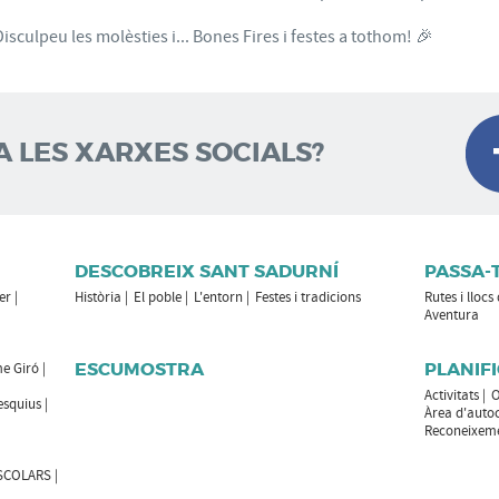
Disculpeu les molèsties i... Bones Fires i festes a tothom! 🎉
A LES XARXES SOCIALS?
DESCOBREIX SANT SADURNÍ
PASSA-
er
Història
El poble
L'entorn
Festes i tradicions
Rutes i llocs
Aventura
ESCUMOSTRA
PLANIFI
e Giró
Activitats
O
esquius
Àrea d'auto
Reconeixemen
ESCOLARS