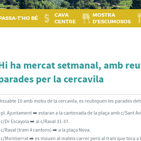
CAVA
MOSTRA
PASSA‑T'HO BÉ
CENTRE
D'ESCUMOSOS
Hi ha mercat setmanal, amb reu
parades per la cercavila
Dissabte 10 amb motiu de la cercavila, es reubiquen les parades dels
- pl. Ajuntament ➡️ estaran a la cantonada de la plaça amb c/Sant An
- c/Dr Escayola ➡️ al c/Raval 31-37.
- c/Raval (tram 4 cantons) ➡️ a la plaça Nova.
- c/Montserrat ➡️ es mouen al mateix carrer però al tram que toca a 