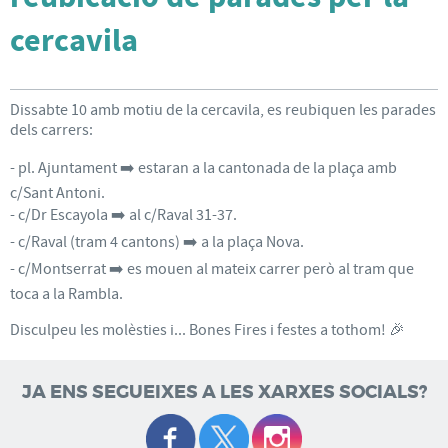
cercavila
Dissabte 10 amb motiu de la cercavila, es reubiquen les parades
dels carrers:
- pl. Ajuntament ➡️ estaran a la cantonada de la plaça amb
c/Sant Antoni.
- c/Dr Escayola ➡️ al c/Raval 31-37.
- c/Raval (tram 4 cantons) ➡️ a la plaça Nova.
- c/Montserrat ➡️ es mouen al mateix carrer però al tram que
toca a la Rambla.
Disculpeu les molèsties i... Bones Fires i festes a tothom! 🎉
JA ENS SEGUEIXES A LES XARXES SOCIALS?