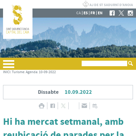
|
|
|
CA
ES
FR
EN
INICI
:
Turisme
:
Agenda
:
10-09-2022
Dissabte
10.09.2022
Hi ha mercat setmanal, amb
reubicació de parades per la