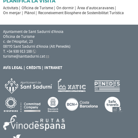
PLANIFICA LA VISITA
Activitats
Oficina de Turisme
On dormir
Àrea d'autocaravanes
On menjar
Plànol
Reconeixement Biosphere de Sostenibilitat Turística
Ajuntament de Sant Sadurní d'Anoia
Oficina de Turisme
c. de l'Hospital, 23
08770 Sant Sadurní d'Anoia (Alt Penedès)
T. +34 938 913 188
turisme
@santsadurni.cat
AVÍS LEGAL
CRÈDITS
INTRANET