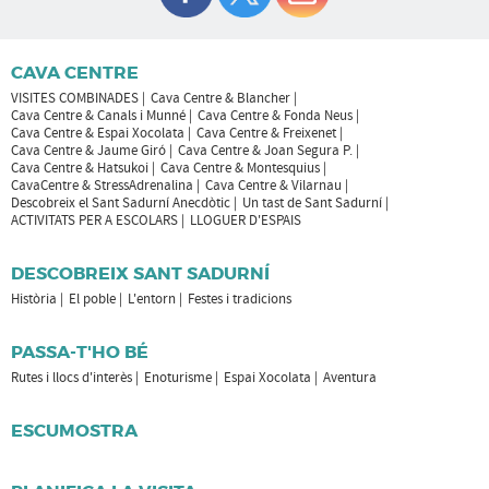
CAVA CENTRE
VISITES COMBINADES
Cava Centre & Blancher
Cava Centre & Canals i Munné
Cava Centre & Fonda Neus
Cava Centre & Espai Xocolata
Cava Centre & Freixenet
Cava Centre & Jaume Giró
Cava Centre & Joan Segura P.
Cava Centre & Hatsukoi
Cava Centre & Montesquius
CavaCentre & StressAdrenalina
Cava Centre & Vilarnau
Descobreix el Sant Sadurní Anecdòtic
Un tast de Sant Sadurní
ACTIVITATS PER A ESCOLARS
LLOGUER D'ESPAIS
DESCOBREIX SANT SADURNÍ
Història
El poble
L'entorn
Festes i tradicions
PASSA-T'HO BÉ
Rutes i llocs d'interès
Enoturisme
Espai Xocolata
Aventura
ESCUMOSTRA