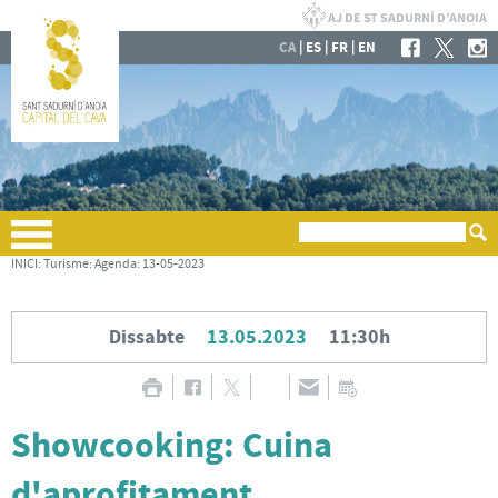
|
|
|
CA
ES
FR
EN
INICI
:
Turisme
:
Agenda
:
13-05-2023
Dissabte
13.05.2023
11:30h
Showcooking: Cuina
d'aprofitament