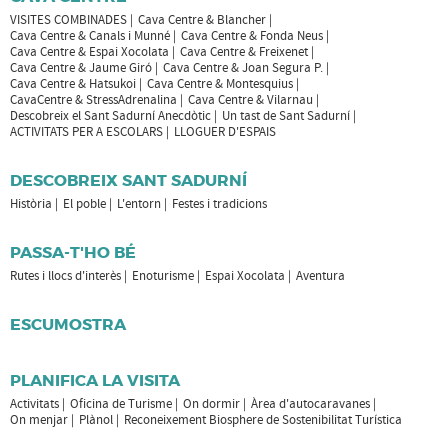
VISITES COMBINADES
Cava Centre & Blancher
Cava Centre & Canals i Munné
Cava Centre & Fonda Neus
Cava Centre & Espai Xocolata
Cava Centre & Freixenet
Cava Centre & Jaume Giró
Cava Centre & Joan Segura P.
Cava Centre & Hatsukoi
Cava Centre & Montesquius
CavaCentre & StressAdrenalina
Cava Centre & Vilarnau
Descobreix el Sant Sadurní Anecdòtic
Un tast de Sant Sadurní
ACTIVITATS PER A ESCOLARS
LLOGUER D'ESPAIS
DESCOBREIX SANT SADURNÍ
Història
El poble
L'entorn
Festes i tradicions
PASSA-T'HO BÉ
Rutes i llocs d'interès
Enoturisme
Espai Xocolata
Aventura
ESCUMOSTRA
PLANIFICA LA VISITA
Activitats
Oficina de Turisme
On dormir
Àrea d'autocaravanes
On menjar
Plànol
Reconeixement Biosphere de Sostenibilitat Turística