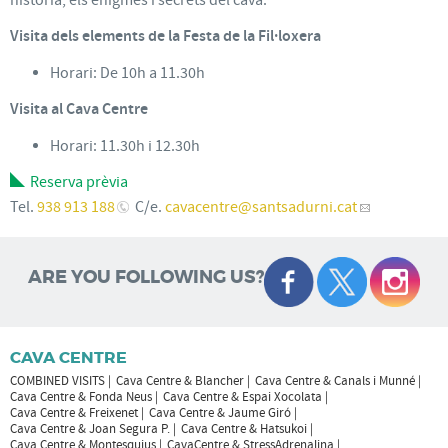
Visita dels elements de la Festa de la Fil·loxera
Horari: De 10h a 11.30h
Visita al Cava Centre
Horari: 11.30h i 12.30h
Reserva prèvia
Tel.
938 913 188
C/e.
cavacentre
@santsadurni.cat
ARE YOU FOLLOWING US?
CAVA CENTRE
COMBINED VISITS
Cava Centre & Blancher
Cava Centre & Canals i Munné
Cava Centre & Fonda Neus
Cava Centre & Espai Xocolata
Cava Centre & Freixenet
Cava Centre & Jaume Giró
Cava Centre & Joan Segura P.
Cava Centre & Hatsukoi
Cava Centre & Montesquius
CavaCentre & StressAdrenalina