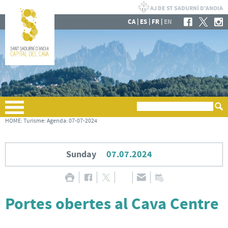
|
|
|
CA
ES
FR
EN
HOME
:
Turisme
:
Agenda
:
07-07-2024
Sunday
07.07.2024
Portes obertes al Cava Centre