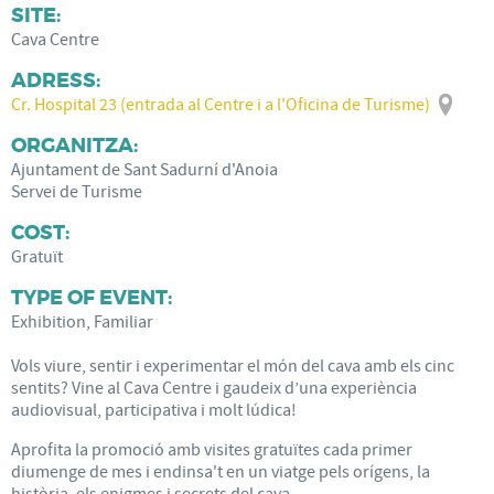
SITE:
Cava Centre
ADRESS:
Cr. Hospital 23 (entrada al Centre i a l'Oficina de Turisme)
ORGANITZA:
Ajuntament de Sant Sadurní d'Anoia
Servei de Turisme
COST:
Gratuït
TYPE OF EVENT:
Exhibition, Familiar
Vols viure, sentir i experimentar el món del cava amb els cinc
sentits? Vine al Cava Centre i gaudeix d’una experiència
audiovisual, participativa i molt lúdica!
Aprofita la promoció amb visites gratuïtes cada primer
diumenge de mes i endinsa't en un viatge pels orígens, la
història, els enigmes i secrets del cava.