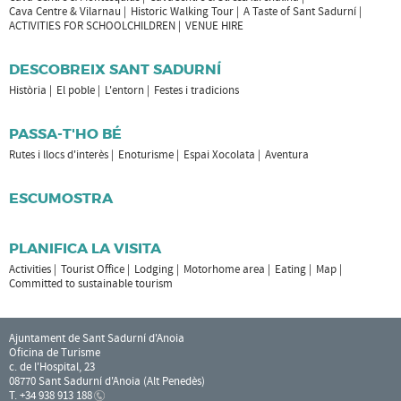
Cava Centre & Vilarnau
Historic Walking Tour
A Taste of Sant Sadurní
ACTIVITIES FOR SCHOOLCHILDREN
VENUE HIRE
DESCOBREIX SANT SADURNÍ
Història
El poble
L'entorn
Festes i tradicions
PASSA-T'HO BÉ
Rutes i llocs d'interès
Enoturisme
Espai Xocolata
Aventura
ESCUMOSTRA
PLANIFICA LA VISITA
Activities
Tourist Office
Lodging
Motorhome area
Eating
Map
Committed to sustainable tourism
Ajuntament de Sant Sadurní d'Anoia
Oficina de Turisme
c. de l'Hospital, 23
08770 Sant Sadurní d'Anoia (Alt Penedès)
T. +34 938 913 188