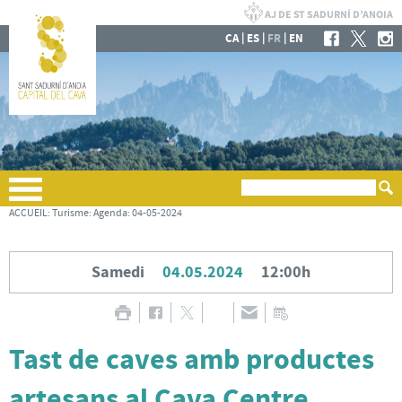
|
|
|
CA
ES
FR
EN
ACCUEIL
:
Turisme
:
Agenda
:
04-05-2024
Samedi
04.05.2024
12:00h
Tast de caves amb productes
artesans al Cava Centre