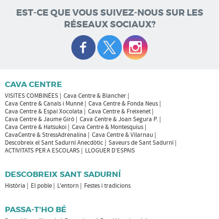
EST-CE QUE VOUS SUIVEZ-NOUS SUR LES
RÉSEAUX SOCIAUX?
CAVA CENTRE
VISITES COMBINÉES
Cava Centre & Blancher
Cava Centre & Canals i Munné
Cava Centre & Fonda Neus
Cava Centre & Espai Xocolata
Cava Centre & Freixenet
Cava Centre & Jaume Giró
Cava Centre & Joan Segura P.
Cava Centre & Hatsukoi
Cava Centre & Montesquius
CavaCentre & StressAdrenalina
Cava Centre & Vilarnau
Descobreix el Sant Sadurní Anecdòtic
Saveurs de Sant Sadurní
ACTIVITATS PER A ESCOLARS
LLOGUER D'ESPAIS
DESCOBREIX SANT SADURNÍ
Història
El poble
L'entorn
Festes i tradicions
PASSA-T'HO BÉ