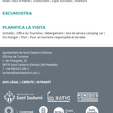
Rutes i llocs d'interès
Enoturisme
Espai Xocolata
Aventura
ESCUMOSTRA
PLANIFICA LA VISITA
Activités
Office du Tourisme
Hébergement
Aire de service camping car
Où manger
Plan
Pour un tourisme responsable et durable
Ajuntament de Sant Sadurní d'Anoia
Oficina de Turisme
c. de l'Hospital, 23
08770 Sant Sadurní d'Anoia (Alt Penedès)
T. +34 938 913 188
turisme
@santsadurni.cat
AVIS LÉGAL
CRÉDITS
INTRANET