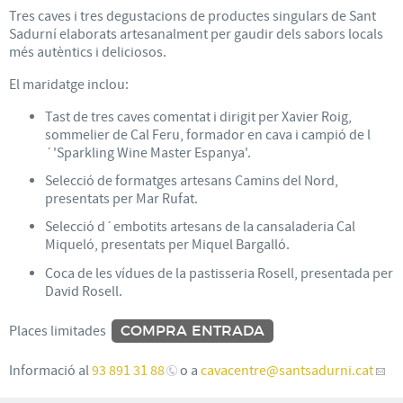
Tres caves i tres degustacions de productes singulars de Sant
Sadurní elaborats artesanalment per gaudir dels sabors locals
més autèntics i deliciosos.
El maridatge inclou:
Tast de tres caves comentat i dirigit per Xavier Roig,
sommelier de Cal Feru, formador en cava i campió de l
´'Sparkling Wine Master Espanya'.
Selecció de formatges artesans Camins del Nord,
presentats per Mar Rufat.
Selecció d´embotits artesans de la cansaladeria Cal
Miqueló, presentats per Miquel Bargalló.
Coca de les vídues de la pastisseria Rosell, presentada per
David Rosell.
Places limitades
COMPRA ENTRADA
Informació al
93 891 31 88
o a
cavacentre
@santsadurni.cat