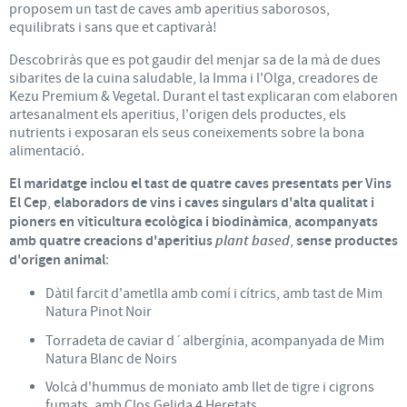
proposem un tast de caves amb aperitius saborosos,
equilibrats i sans que et captivarà!
Descobriràs que es pot gaudir del menjar sa de la mà de dues
sibarites de la cuina saludable, la Imma i l'Olga, creadores de
Kezu Premium & Vegetal. Durant el tast explicaran com elaboren
artesanalment els aperitius, l'origen dels productes, els
nutrients i exposaran els seus coneixements sobre la bona
alimentació.
El maridatge inclou el tast de quatre caves presentats per Vins
El Cep
,
elaboradors de vins i caves singulars d'alta qualitat i
pioners en viticultura ecològica i biodinàmica
,
acompanyats
amb quatre creacions d'aperitius
plant based
,
sense productes
d'origen animal
:
Dàtil farcit d'ametlla amb comí i cítrics, amb tast de Mim
Natura Pinot Noir
Torradeta de caviar d´albergínia, acompanyada de Mim
Natura Blanc de Noirs
Volcà d'hummus de moniato amb llet de tigre i cigrons
fumats, amb Clos Gelida 4 Heretats