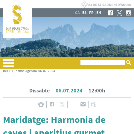
|
|
|
CA
ES
FR
EN
INICI
:
Turisme
:
Agenda
:
06-07-2024
Dissabte
06.07.2024
12:00h
Maridatge: Harmonia de
caves i aperitius gurmet