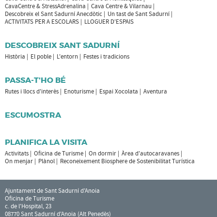
CavaCentre & StressAdrenalina
Cava Centre & Vilarnau
Descobreix el Sant Sadurní Anecdòtic
Un tast de Sant Sadurní
ACTIVITATS PER A ESCOLARS
LLOGUER D'ESPAIS
DESCOBREIX SANT SADURNÍ
Història
El poble
L'entorn
Festes i tradicions
PASSA-T'HO BÉ
Rutes i llocs d'interès
Enoturisme
Espai Xocolata
Aventura
ESCUMOSTRA
PLANIFICA LA VISITA
Activitats
Oficina de Turisme
On dormir
Àrea d'autocaravanes
On menjar
Plànol
Reconeixement Biosphere de Sostenibilitat Turística
Ajuntament de Sant Sadurní d'Anoia
Oficina de Turisme
c. de l'Hospital, 23
08770 Sant Sadurní d'Anoia (Alt Penedès)