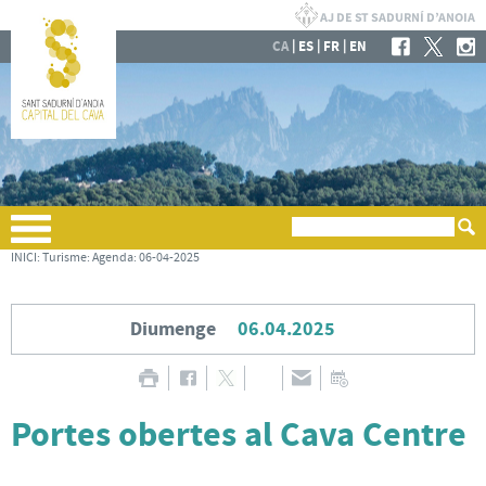
|
|
|
CA
ES
FR
EN
INICI
:
Turisme
:
Agenda
:
06-04-2025
Diumenge
06.04.2025
Portes obertes al Cava Centre