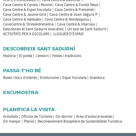
Cava Centre & Canals i Munné
Cava Centre & Fonda Neus
Cava Centre & Espai Xocolata
Cava Centre & Freixenet
Cava Centre & Jaume Giró
Cava Centre & Joan Segura P.
Cava Centre & Hatsukoi
Cava Centre & Montesquius
CavaCentre & StressAdrenalina
Cava Centre & Vilarnau
Descobreix el Sant Sadurní Anecdòtic
Un tast de Sant Sadurní
ACTIVITATS PER A ESCOLARS
LLOGUER D'ESPAIS
DESCOBREIX SANT SADURNÍ
Història
El poble
L'entorn
Festes i tradicions
PASSA-T'HO BÉ
Rutes i llocs d'interès
Enoturisme
Espai Xocolata
Aventura
ESCUMOSTRA
PLANIFICA LA VISITA
Activitats
Oficina de Turisme
On dormir
Àrea d'autocaravanes
On menjar
Plànol
Reconeixement Biosphere de Sostenibilitat Turística