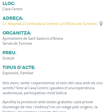
LLOC:
Cava Centre
ADREÇA:
Cr. Hospital 23 (entrada al Centre i a l'Oficina de Turisme)
ORGANITZA:
Ajuntament de Sant Sadurní d'Anoia
Servei de Turisme
PREU:
Gratuït
TIPUS D'ACTE:
Exposició, Familiar
Vols viure, sentir i experimentar el món del cava amb els cinc
sentits? Vine al Cava Centre i gaudeix d’una experiència
audiovisual, participativa i molt lúdica!
Aprofita la promoció amb visites gratuïtes cada primer
diumenge de mes i endinsa't en un viatge pels orígens, la
història, els enigmes i secrets del cava.