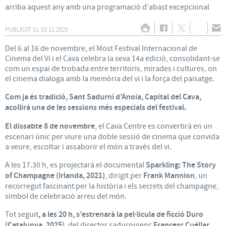
arriba aquest any amb una programació d'abast excepcional
PUBLICAT EL
03.11.2025
Del 6 al 16 de novembre, el Most Festival Internacional de
Cinema del Vi i el Cava celebra la seva 14a edició, consolidant-se
com un espai de trobada entre territoris, mirades i cultures, on
el cinema dialoga amb la memòria del vi i la força del paisatge.
Com ja és tradició, Sant Sadurní d’Anoia, Capital del Cava,
acollirà una de les sessions més especials del festival.
El dissabte 8 de novembre
, el Cava Centre es convertirà en un
escenari únic per viure una doble sessió de cinema que convida
a veure, escoltar i assaborir el món a través del vi.
A les 17.30 h, es projectarà el documental
Sparkling: The Story
of Champagne (Irlanda, 2021)
, dirigit per
Frank Mannion
, un
recorregut fascinant per la història i els secrets del champagne,
símbol de celebració arreu del món.
Tot seguit
, a les 20 h, s’estrenarà la pel·lícula de ficció Duro
(Catalunya, 2025)
, del director sadurninenc
Francesc Cuéllar
,