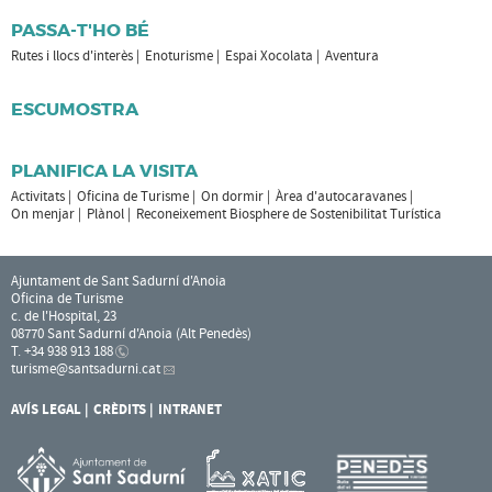
PASSA-T'HO BÉ
Rutes i llocs d'interès
Enoturisme
Espai Xocolata
Aventura
ESCUMOSTRA
PLANIFICA LA VISITA
Activitats
Oficina de Turisme
On dormir
Àrea d'autocaravanes
On menjar
Plànol
Reconeixement Biosphere de Sostenibilitat Turística
Ajuntament de Sant Sadurní d'Anoia
Oficina de Turisme
c. de l'Hospital, 23
08770 Sant Sadurní d'Anoia (Alt Penedès)
T. +34 938 913 188
turisme
@santsadurni.cat
AVÍS LEGAL
CRÈDITS
INTRANET