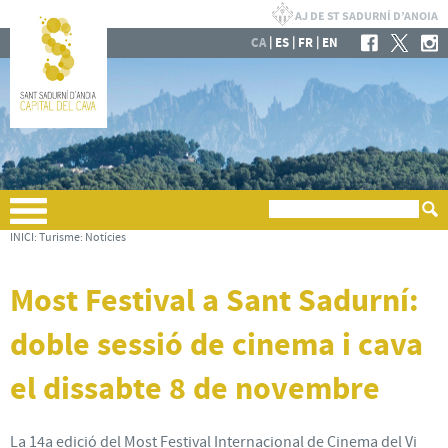
|
|
|
CA
ES
FR
EN
INICI
:
Turisme
:
Notícies
Most Festival a Sant Sadurní:
doble sessió de cinema i cava
el dissabte 8 de novembre
La 14a edició del Most Festival Internacional de Cinema del Vi