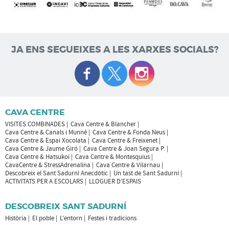
JA ENS SEGUEIXES A LES XARXES SOCIALS?
CAVA CENTRE
VISITES COMBINADES
Cava Centre & Blancher
Cava Centre & Canals i Munné
Cava Centre & Fonda Neus
Cava Centre & Espai Xocolata
Cava Centre & Freixenet
Cava Centre & Jaume Giró
Cava Centre & Joan Segura P.
Cava Centre & Hatsukoi
Cava Centre & Montesquius
CavaCentre & StressAdrenalina
Cava Centre & Vilarnau
Descobreix el Sant Sadurní Anecdòtic
Un tast de Sant Sadurní
ACTIVITATS PER A ESCOLARS
LLOGUER D'ESPAIS
DESCOBREIX SANT SADURNÍ
Història
El poble
L'entorn
Festes i tradicions