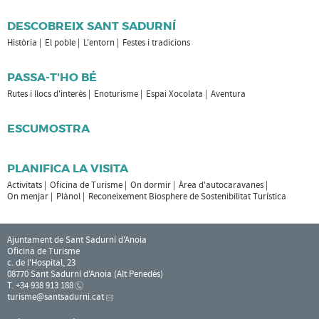
DESCOBREIX SANT SADURNÍ
Història
El poble
L'entorn
Festes i tradicions
PASSA-T'HO BÉ
Rutes i llocs d'interès
Enoturisme
Espai Xocolata
Aventura
ESCUMOSTRA
PLANIFICA LA VISITA
Activitats
Oficina de Turisme
On dormir
Àrea d'autocaravanes
On menjar
Plànol
Reconeixement Biosphere de Sostenibilitat Turística
Ajuntament de Sant Sadurní d'Anoia
Oficina de Turisme
c. de l'Hospital, 23
08770 Sant Sadurní d'Anoia (Alt Penedès)
T. +34 938 913 188
turisme
@santsadurni.cat