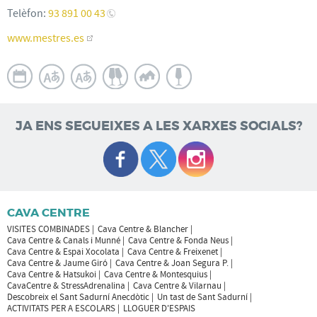
Telèfon:
93 891 00 43
www.mestres.es
JA ENS SEGUEIXES A LES XARXES SOCIALS?
CAVA CENTRE
VISITES COMBINADES
Cava Centre & Blancher
Cava Centre & Canals i Munné
Cava Centre & Fonda Neus
Cava Centre & Espai Xocolata
Cava Centre & Freixenet
Cava Centre & Jaume Giró
Cava Centre & Joan Segura P.
Cava Centre & Hatsukoi
Cava Centre & Montesquius
CavaCentre & StressAdrenalina
Cava Centre & Vilarnau
Descobreix el Sant Sadurní Anecdòtic
Un tast de Sant Sadurní
ACTIVITATS PER A ESCOLARS
LLOGUER D'ESPAIS