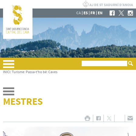
|
|
|
CA
ES
FR
EN
INICI
:
Turisme
:
Passa-t'ho bé
:
Caves
MESTRES