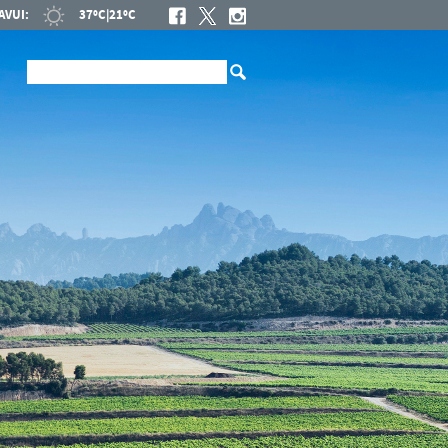
AVUI:
37ºC
|
21ºC