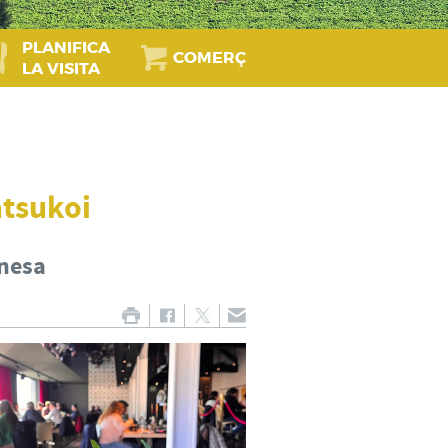
PLANIFICA
COMERÇ
LA VISITA
atsukoi
nesa