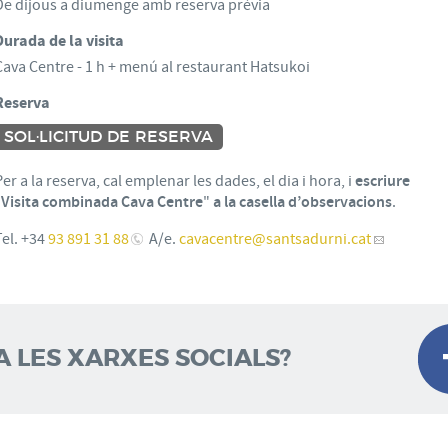
De dijous a diumenge amb reserva prèvia
Durada de la visita
Cava Centre - 1 h + menú al restaurant Hatsukoi
Reserva
SOL·LICITUD DE RESERVA
Per a la reserva, cal emplenar les dades, el dia i hora, i
escriure
“
Visita combinada Cava Centre
"
a la casella d’observacions
.
Tel. +34
93 891 31 88
A/e.
cavacentre
@santsadurni.cat
A LES XARXES SOCIALS?