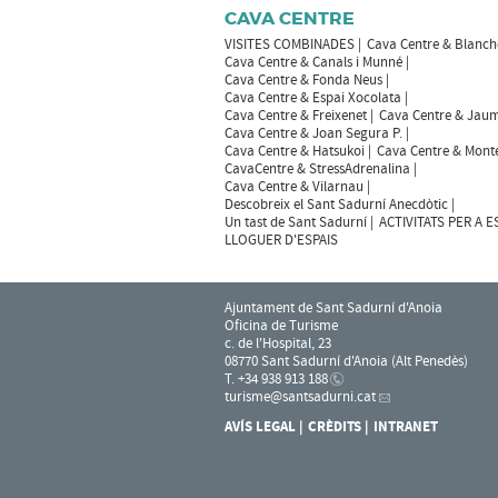
CAVA CENTRE
VISITES COMBINADES
Cava Centre & Blanch
Cava Centre & Canals i Munné
Cava Centre & Fonda Neus
Cava Centre & Espai Xocolata
Cava Centre & Freixenet
Cava Centre & Jaum
Cava Centre & Joan Segura P.
Cava Centre & Hatsukoi
Cava Centre & Mont
CavaCentre & StressAdrenalina
Cava Centre & Vilarnau
Descobreix el Sant Sadurní Anecdòtic
Un tast de Sant Sadurní
ACTIVITATS PER A 
LLOGUER D'ESPAIS
Ajuntament de Sant Sadurní d'Anoia
Oficina de Turisme
c. de l'Hospital, 23
08770 Sant Sadurní d'Anoia (Alt Penedès)
T. +34 938 913 188
turisme
@santsadurni.cat
AVÍS LEGAL
CRÈDITS
INTRANET