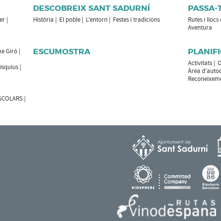
DESCOBREIX SANT SADURNÍ
PASSA-
er
Història
El poble
L'entorn
Festes i tradicions
Rutes i llocs
Aventura
ESCUMOSTRA
PLANIFI
e Giró
Activitats
O
esquius
Àrea d'auto
Reconeixemen
ESCOLARS