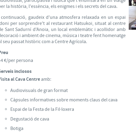
audiovisual, participativa i lúdica que t'endinsarà en un viatge
per la història, l'essència, els enigmes i els secrets del cava.
I continuació, gaudeix d'una atmosfera relaxada en un espai
idoni per sorprendre't al restaurant Hatsukoi, situat al centre
de Sant Sadurní d'Anoia, un local emblemàtic i acollidor amb
decoració i ambient de cinema, música i teatre fent homenatge
al seu passat històric com a Centre Agrícola.
Preu
44 €/per persona
Serveis inclosos
isita al
Cava Centre
amb:
Audiovisuals de gran format
Càpsules informatives sobre moments claus del cava
Espai de la Festa de la Fil·loxera
Degustació de cava
Botiga