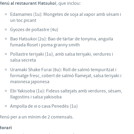
Menú al restaurant Hatsukoi
, que inclou:
Edamames (1u): Mongetes de soja al vapor amb sèsam i
un toc picant
Gyozes de pollastre (4u)
Bao Hatsukoi (2u): Bao de tàrtar de tonyina, anguila
fumada Roset i poma granny smith
Pollastre teriyaki (1u), amb salsa teriyaki, verdures i
salsa secreta
Uramaki Shake Furai (8u): Roll de salmó tempuritzat i
formatge fresc, cobert de salmó flamejat, salsa teriyaki i
maionesa japonesa
Ebi Yakisoba (1u): Fideus saltejats amb verdures, sèsam,
llagostins i salsa yakisoba
Ampolla de vi o cava Penedès (1u)
Menú per a un mínim de 2 comensals.
Horari