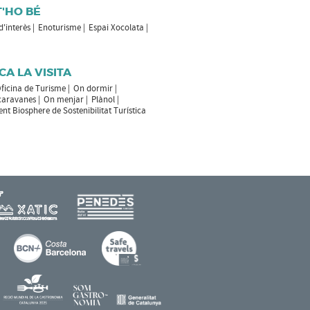
T'HO BÉ
 d'interès
Enoturisme
Espai Xocolata
CA LA VISITA
ficina de Turisme
On dormir
caravanes
On menjar
Plànol
t Biosphere de Sostenibilitat Turística