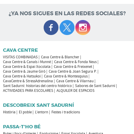
¿YA NOS SIGUES EN LAS REDES SOCIALES?
CAVA CENTRE
VISITAS COMBINADAS
Cava Centre & Blancher
Cava Centre & Canals i Munné
Cava Centre & Fonda Neus
Cava Centre & Espai Xocolata
Cava Centre & Freixenet
Cava Centre & Jaume Giró
Cava Centre & Joan Segura P.
Cava Centre & Hatsukoi
Cava Centre & Montesquius
CavaCentre & StressAdrenalina
Cava Centre & Vilarnau
Sant Sadurní: historias del centro histórico
Sabores de Sant Sadurní
ACTIVIDADES PARA ESCOLARES
ALQUILER DE ESPACIOS
DESCOBREIX SANT SADURNÍ
Història
El poble
L'entorn
Festes i tradicions
PASSA-T'HO BÉ
Rutes i llocs d'interès
Enoturisme
Espai Xocolata
Aventura