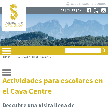
|
|
|
CA
ES
FR
EN
INICIO
:
Turisme
:
CAVA CENTRE
:
CAVA CENTRE
Actividades para escolares en
el Cava Centre
Descubre una visita llena de