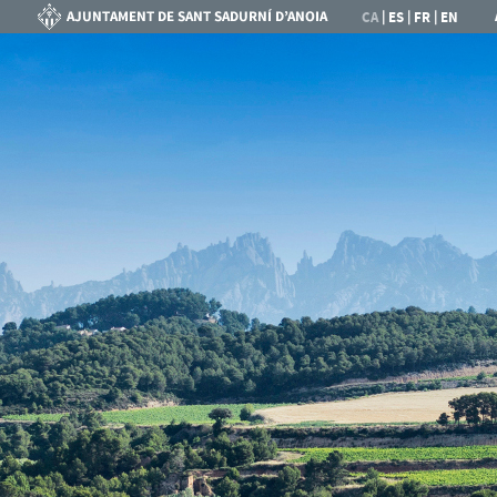
|
|
|
CA
ES
FR
EN