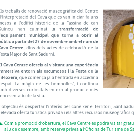
Els treballs de renovació museogràfica del Centre
d’Interpretació del Cava que es van iniciar fa uns
mesos a l'edifici històric de la Fassina de can
Guineu han culminat
la transformació de
l’equipament municipal que torna a obrir al
públic a partir del 27 de novembre amb el nom de
Cava Centre
, dins dels actes de celebració de la
Festa Major de Sant Sadurní.
El Cava Centre ofereix al visitant una experiència
immersiva entorn als escumosos i la Festa de la
Fil·loxera
, que comença ja a l'entrada en accedir a
l’espai 'La màgia de les bombolles', i continua
amb diverses curiositats entorn al producte més
representatiu de la vila.
L’objectiu és despertar l'interès per conèixer el territori, Sant Sad
l'elevada oferta turística privada i els altres recursos museogràfics 
Com a promoció d’obertura, el Cava Centre es podrà visitar grat
al 3 de desembre, amb reserva prèvia a l’Oficina de Turisme de S