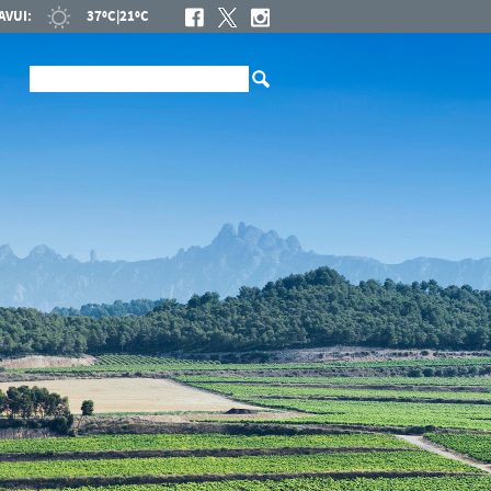
AVUI:
37ºC
|
21ºC