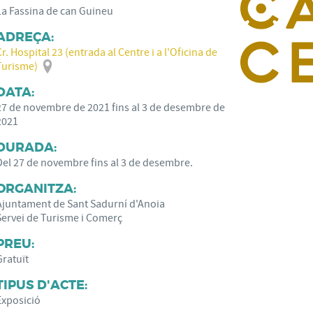
La Fassina de can Guineu
ADREÇA:
Cr. Hospital 23 (entrada al Centre i a l'Oficina de
Turisme)
DATA:
27
de
novembre
de
2021
fins al
3
de
desembre
de
2021
DURADA:
Del 27 de novembre fins al 3 de desembre.
ORGANITZA:
Ajuntament de Sant Sadurní d'Anoia
Servei de Turisme i Comerç
PREU:
Gratuït
TIPUS D'ACTE:
Exposició