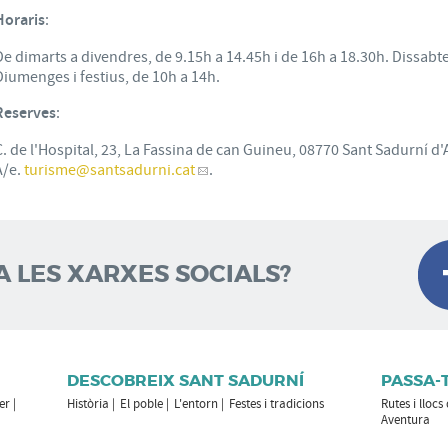
Horaris
:
De dimarts a divendres, de 9.15h a 14.45h i de 16h a 18.30h. Dissabte
Diumenges i festius, de 10h a 14h.
Reserves
:
C. de l'Hospital, 23, La Fassina de can Guineu, 08770 Sant Sadurní d'
A/e.
turisme
@santsadurni.cat
.
A LES XARXES SOCIALS?
DESCOBREIX SANT SADURNÍ
PASSA-
er
Història
El poble
L'entorn
Festes i tradicions
Rutes i llocs
Aventura