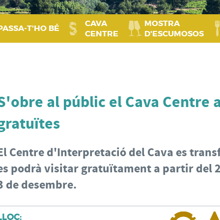
CAVA
MOSTRA
PASSA‑T'HO BÉ
CENTRE
D'ESCUMOSOS
S'obre al públic el Cava Centre 
gratuïtes
El Centre d'Interpretació del Cava es tran
es podrà visitar gratuïtament a partir del 
3 de desembre.
LLOC: