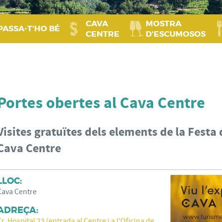
CAVA
MOSTRA
PASSA‑T'HO BÉ
CENTRE
D'ESCUMOSOS
Portes obertes al Cava Centre
Visites gratuïtes dels elements de la Festa d
Cava Centre
LLOC:
Cava Centre
ADREÇA:
Cr. Hospital 23 (entrada al Centre i a l'Oficina de