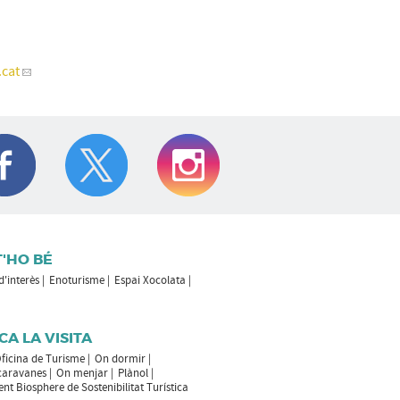
cat
T'HO BÉ
 d'interès
Enoturisme
Espai Xocolata
CA LA VISITA
ficina de Turisme
On dormir
caravanes
On menjar
Plànol
t Biosphere de Sostenibilitat Turística