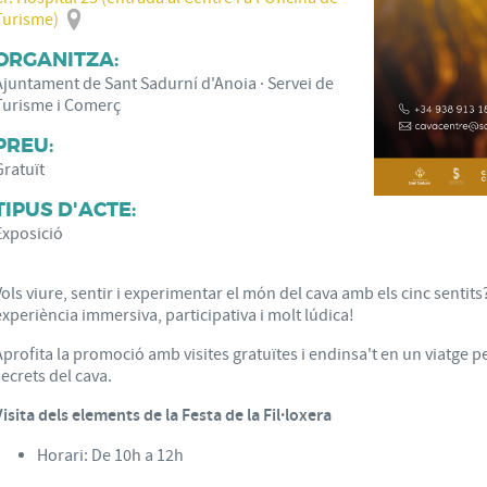
Turisme)
ORGANITZA:
Ajuntament de Sant Sadurní d'Anoia · Servei de
Turisme i Comerç
PREU:
Gratuït
TIPUS D'ACTE:
Exposició
Vols viure, sentir i experimentar el món del cava amb els cinc sentits
experiència immersiva, participativa i molt lúdica!
Aprofita la promoció amb visites gratuïtes i endinsa't en un viatge pel
secrets del cava.
Visita dels elements de la Festa de la Fil·loxera
Horari: De 10h a 12h