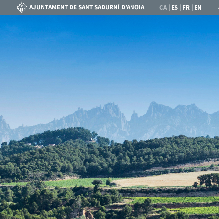
|
|
|
CA
ES
FR
EN