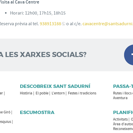
Visita al Cava Centre
Horari: 12h00, 17h15, 18h15
Reserva prèvia al tel.
938913188
o al c/e.
cavacentre
@santsadurni.
A LES XARXES SOCIALS?
DESCOBREIX SANT SADURNÍ
PASSA-
er
Història
El poble
L'entorn
Festes i tradicions
Rutes i llocs
Aventura
ESCUMOSTRA
PLANIFI
e Giró
Activitats
O
esquius
Àrea d'auto
Reconeixemen