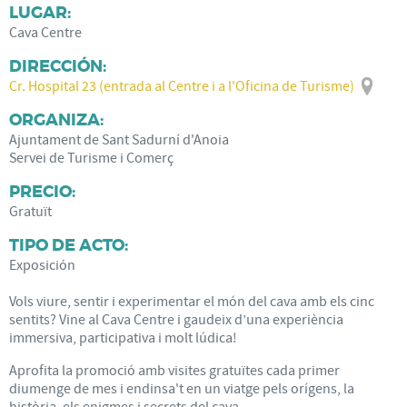
LUGAR:
Cava Centre
DIRECCIÓN:
Cr. Hospital 23 (entrada al Centre i a l'Oficina de Turisme)
ORGANIZA:
Ajuntament de Sant Sadurní d'Anoia
Servei de Turisme i Comerç
PRECIO:
Gratuït
TIPO DE ACTO:
Exposición
Vols viure, sentir i experimentar el món del cava amb els cinc
sentits? Vine al Cava Centre i gaudeix d’una experiència
immersiva, participativa i molt lúdica!
Aprofita la promoció amb visites gratuïtes cada primer
diumenge de mes i endinsa't en un viatge pels orígens, la
història, els enigmes i secrets del cava.