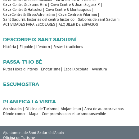
Cava Centre & Jaume Giró
Cava Centre & Joan Segura P.
Cava Centre & Hatsukoi
Cava Centre & Montesquius
CavaCentre & StressAdrenalina
Cava Centre & Vilarnau
Sant Sadurní: historias del centro histórico
Sabores de Sant Sadurní
ACTIVIDADES PARA ESCOLARES
ALQUILER DE ESPACIOS
DESCOBREIX SANT SADURNÍ
Història
El poble
L'entorn
Festes i tradicions
PASSA-T'HO BÉ
Rutes i llocs d'interès
Enoturisme
Espai Xocolata
Aventura
ESCUMOSTRA
PLANIFICA LA VISITA
Actividades
Oficina de Turismo
Alojamiento
Área de autocaravanas
Dónde comer
Mapa
Compromiso con el turismo sostenible
Ajuntament de Sant Sadurní d'Anoia
Oficina de Turisme