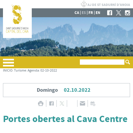
|
|
|
CA
ES
FR
EN
INICIO
:
Turisme
:
Agenda
:
02-10-2022
Domingo
02.10.2022
Portes obertes al Cava Centre