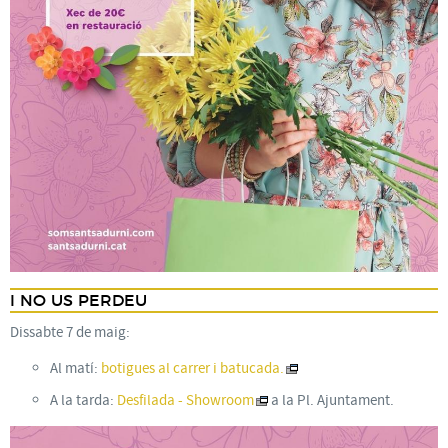
I NO US PERDEU
Dissabte 7 de maig:
Al matí:
botigues al carrer i batucada.
A la tarda:
Desfilada - Showroom
a la Pl. Ajuntament.