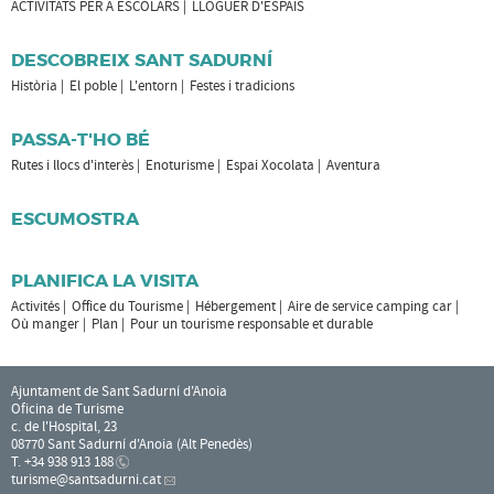
ACTIVITATS PER A ESCOLARS
LLOGUER D'ESPAIS
DESCOBREIX SANT SADURNÍ
Història
El poble
L'entorn
Festes i tradicions
PASSA-T'HO BÉ
Rutes i llocs d'interès
Enoturisme
Espai Xocolata
Aventura
ESCUMOSTRA
PLANIFICA LA VISITA
Activités
Office du Tourisme
Hébergement
Aire de service camping car
Où manger
Plan
Pour un tourisme responsable et durable
Ajuntament de Sant Sadurní d'Anoia
Oficina de Turisme
c. de l'Hospital, 23
08770 Sant Sadurní d'Anoia (Alt Penedès)
T. +34 938 913 188
turisme
@santsadurni.cat