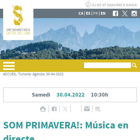
|
|
|
CA
ES
FR
EN
ACCUEIL
:
Turisme
:
Agenda
:
30-04-2022
Samedi
30.04.2022
10:30h
SOM PRIMAVERA!: Música en
directe