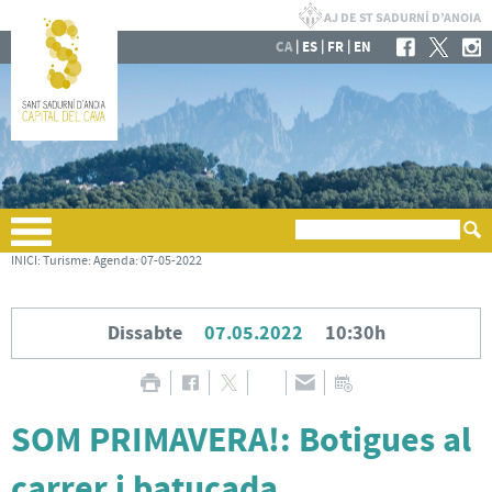
|
|
|
CA
ES
FR
EN
INICI
:
Turisme
:
Agenda
:
07-05-2022
Dissabte
07.05.2022
10:30h
SOM PRIMAVERA!: Botigues al
carrer i batucada