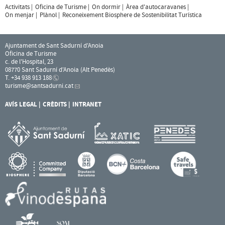
Activitats
Oficina de Turisme
On dormir
Àrea d'autocaravanes
On menjar
Plànol
Reconeixement Biosphere de Sostenibilitat Turística
Ajuntament de Sant Sadurní d'Anoia
Oficina de Turisme
c. de l'Hospital, 23
08770 Sant Sadurní d'Anoia (Alt Penedès)
T. +34 938 913 188
turisme
@santsadurni.cat
AVÍS LEGAL
CRÈDITS
INTRANET