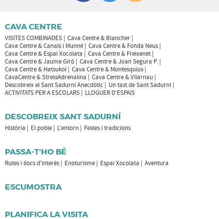
CAVA CENTRE
VISITES COMBINADES
Cava Centre & Blancher
Cava Centre & Canals i Munné
Cava Centre & Fonda Neus
Cava Centre & Espai Xocolata
Cava Centre & Freixenet
Cava Centre & Jaume Giró
Cava Centre & Joan Segura P.
Cava Centre & Hatsukoi
Cava Centre & Montesquius
CavaCentre & StressAdrenalina
Cava Centre & Vilarnau
Descobreix el Sant Sadurní Anecdòtic
Un tast de Sant Sadurní
ACTIVITATS PER A ESCOLARS
LLOGUER D'ESPAIS
DESCOBREIX SANT SADURNÍ
Història
El poble
L'entorn
Festes i tradicions
PASSA-T'HO BÉ
Rutes i llocs d'interès
Enoturisme
Espai Xocolata
Aventura
ESCUMOSTRA
PLANIFICA LA VISITA