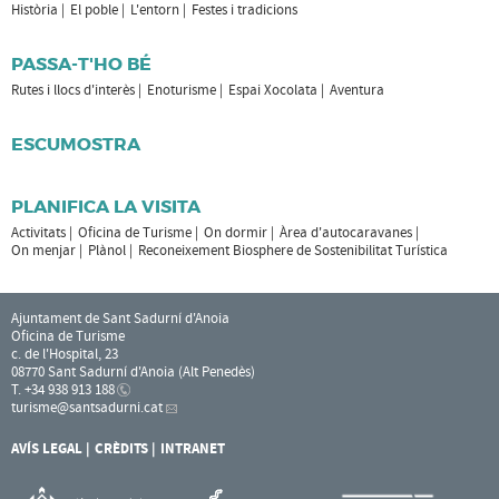
Història
El poble
L'entorn
Festes i tradicions
PASSA-T'HO BÉ
Rutes i llocs d'interès
Enoturisme
Espai Xocolata
Aventura
ESCUMOSTRA
PLANIFICA LA VISITA
Activitats
Oficina de Turisme
On dormir
Àrea d'autocaravanes
On menjar
Plànol
Reconeixement Biosphere de Sostenibilitat Turística
Ajuntament de Sant Sadurní d'Anoia
Oficina de Turisme
c. de l'Hospital, 23
08770 Sant Sadurní d'Anoia (Alt Penedès)
T. +34 938 913 188
turisme
@santsadurni.cat
AVÍS LEGAL
CRÈDITS
INTRANET