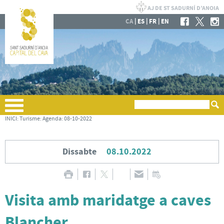
|
|
|
CA
ES
FR
EN
INICI
:
Turisme
:
Agenda
:
08-10-2022
Dissabte
08.10.2022
Visita amb maridatge a caves
Blancher