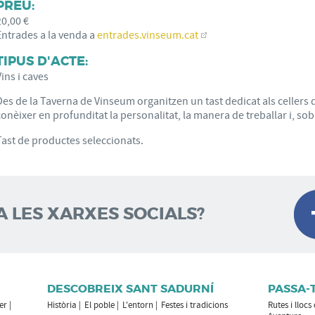
PREU:
20,00 €
Entrades a la venda a
entrades.vinseum.cat
TIPUS D'ACTE:
Vins i caves
Des de la Taverna de Vinseum organitzen un tast dedicat als cellers d
conèixer en profunditat la personalitat, la manera de treballar i, sob
Tast de productes seleccionats.
A LES XARXES SOCIALS?
DESCOBREIX SANT SADURNÍ
PASSA-
er
Història
El poble
L'entorn
Festes i tradicions
Rutes i llocs