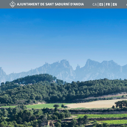
|
|
|
CA
ES
FR
EN