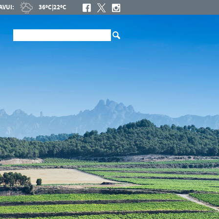
AVUI:
36ºC
|
22ºC