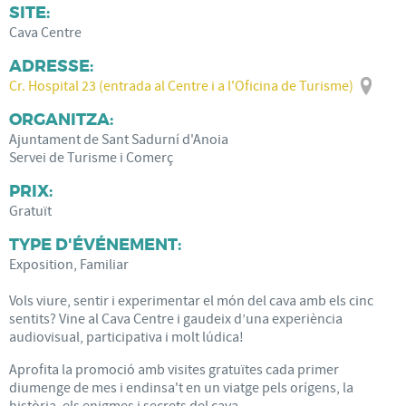
SITE:
Cava Centre
ADRESSE:
Cr. Hospital 23 (entrada al Centre i a l'Oficina de Turisme)
ORGANITZA:
Ajuntament de Sant Sadurní d'Anoia
Servei de Turisme i Comerç
PRIX:
Gratuït
TYPE D'ÉVÉNEMENT:
Exposition, Familiar
Vols viure, sentir i experimentar el món del cava amb els cinc
sentits? Vine al Cava Centre i gaudeix d’una experiència
audiovisual, participativa i molt lúdica!
Aprofita la promoció amb visites gratuïtes cada primer
diumenge de mes i endinsa't en un viatge pels orígens, la
història, els enigmes i secrets del cava.