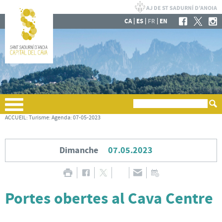
|
|
|
CA
ES
FR
EN
ACCUEIL
:
Turisme
:
Agenda
:
07-05-2023
Dimanche
07.05.2023
Portes obertes al Cava Centre