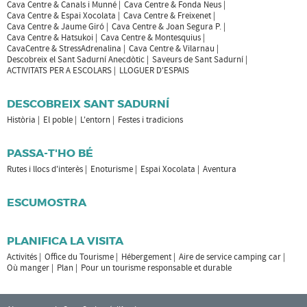
Cava Centre & Canals i Munné
Cava Centre & Fonda Neus
Cava Centre & Espai Xocolata
Cava Centre & Freixenet
Cava Centre & Jaume Giró
Cava Centre & Joan Segura P.
Cava Centre & Hatsukoi
Cava Centre & Montesquius
CavaCentre & StressAdrenalina
Cava Centre & Vilarnau
Descobreix el Sant Sadurní Anecdòtic
Saveurs de Sant Sadurní
ACTIVITATS PER A ESCOLARS
LLOGUER D'ESPAIS
DESCOBREIX SANT SADURNÍ
Història
El poble
L'entorn
Festes i tradicions
PASSA-T'HO BÉ
Rutes i llocs d'interès
Enoturisme
Espai Xocolata
Aventura
ESCUMOSTRA
PLANIFICA LA VISITA
Activités
Office du Tourisme
Hébergement
Aire de service camping car
Où manger
Plan
Pour un tourisme responsable et durable