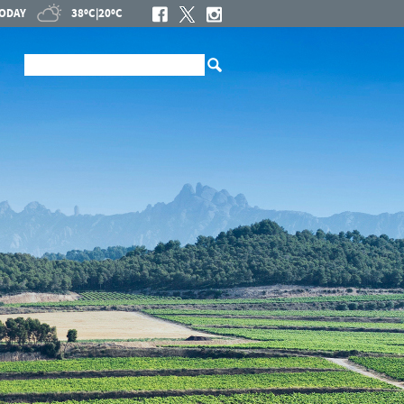
ODAY
38ºC
|
20ºC