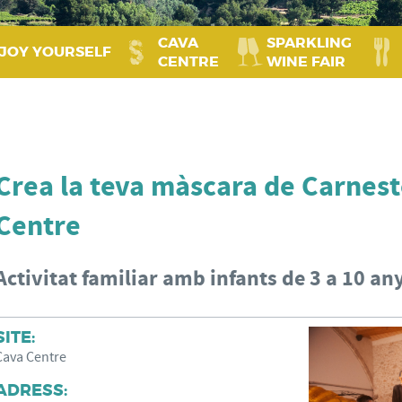
CAVA
SPARKLING
JOY YOURSELF
CENTRE
WINE FAIR
Crea la teva màscara de Carnest
Centre
Activitat familiar amb infants de 3 a 10 an
SITE:
Cava Centre
ADRESS: