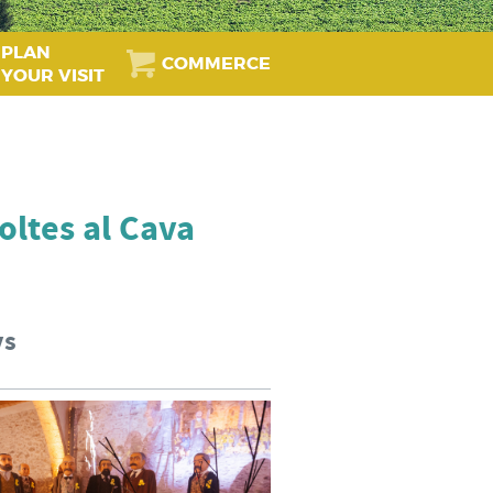
PLAN
COMMERCE
YOUR VISIT
oltes al Cava
ys