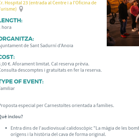
Cr. Hospital 23 (entrada al Centre i a l'Oficina de
Turisme)
LENGTH:
1 hora
ORGANITZA:
Ajuntament de Sant Sadurní d'Anoia
COST:
3,00 €. Aforament limitat. Cal reserva prèvia.
Consulta descomptes i gratuïtats en fer la reserva.
TYPE OF EVENT:
Familiar
Proposta especial per Carnestoltes orientada a famílies.
Què inclou?
Entra dins de l'audiovisual calidoscòpic "La màgia de les bombo
orígens i la història del cava de forma original.