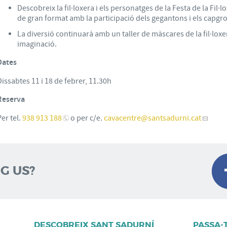
Descobreix la fil·loxera i els personatges de la Festa de la Fil
de gran format amb la participació dels gegantons i els capgr
La diversió continuarà amb un taller de màscares de la fil·lox
imaginació.
Dates
Dissabtes 11 i 18 de febrer, 11.30h
Reserva
Per tel.
938 913 188
o per c/e.
cavacentre
@santsadurni.cat
G US?
DESCOBREIX SANT SADURNÍ
PASSA-