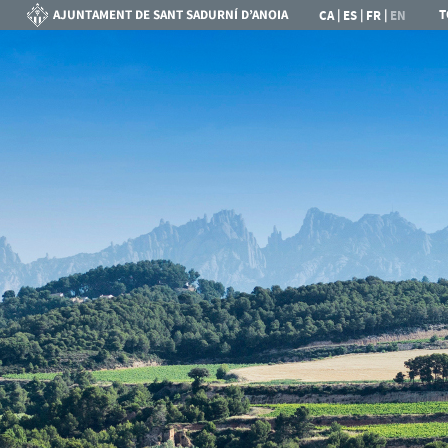
|
|
|
T
CA
ES
FR
EN