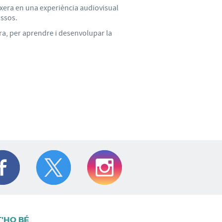
·loxera en una experiència audiovisual
ossos.
era, per aprendre i desenvolupar la
T'HO BÉ