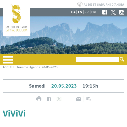
|
|
|
CA
ES
FR
EN
ACCUEIL
:
Turisme
:
Agenda
:
20-05-2023
Samedi
20.05.2023
19:15h
ViViVi