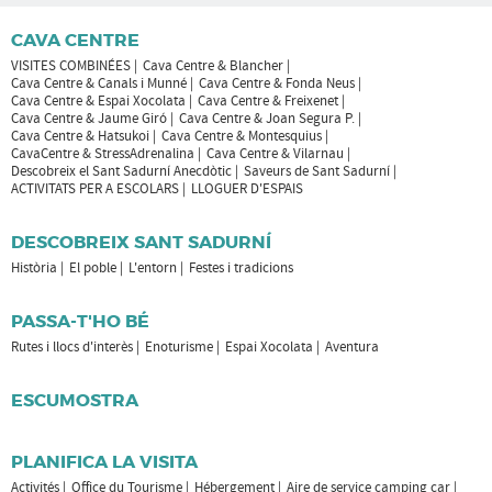
CAVA CENTRE
VISITES COMBINÉES
Cava Centre & Blancher
Cava Centre & Canals i Munné
Cava Centre & Fonda Neus
Cava Centre & Espai Xocolata
Cava Centre & Freixenet
Cava Centre & Jaume Giró
Cava Centre & Joan Segura P.
Cava Centre & Hatsukoi
Cava Centre & Montesquius
CavaCentre & StressAdrenalina
Cava Centre & Vilarnau
Descobreix el Sant Sadurní Anecdòtic
Saveurs de Sant Sadurní
ACTIVITATS PER A ESCOLARS
LLOGUER D'ESPAIS
DESCOBREIX SANT SADURNÍ
Història
El poble
L'entorn
Festes i tradicions
PASSA-T'HO BÉ
Rutes i llocs d'interès
Enoturisme
Espai Xocolata
Aventura
ESCUMOSTRA
PLANIFICA LA VISITA
Activités
Office du Tourisme
Hébergement
Aire de service camping car