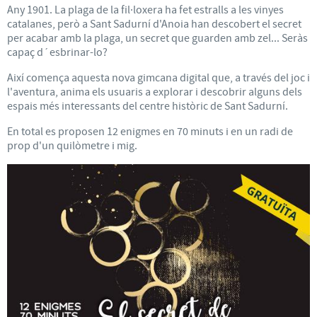
Any 1901. La plaga de la fil·loxera ha fet estralls a les vinyes
catalanes, però a Sant Sadurní d'Anoia han descobert el secret
per acabar amb la plaga, un secret que guarden amb zel... Seràs
capaç d´esbrinar-lo?
Així comença aquesta nova gimcana digital que, a través del joc i
l'aventura, anima els usuaris a explorar i descobrir alguns dels
espais més interessants del centre històric de Sant Sadurní.
En total es proposen 12 enigmes en 70 minuts i en un radi de
prop d'un quilòmetre i mig.