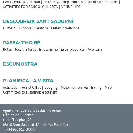
Cava Centre & Vilarnau
Historic Walking Tour
A Taste of Sant Sadurní
ACTIVITIES FOR SCHOOLCHILDREN
VENUE HIRE
DESCOBREIX SANT SADURNÍ
Història
El poble
L'entorn
Festes i tradicions
PASSA-T'HO BÉ
Rutes i llocs d'interès
Enoturisme
Espai Xocolata
Aventura
ESCUMOSTRA
PLANIFICA LA VISITA
Activities
Tourist Office
Lodging
Motorhome area
Eating
Map
Committed to sustainable tourism
Ajuntament de Sant Sadurní d'Anoia
Oficina de Turisme
c. de l'Hospital, 23
08770 Sant Sadurní d'Anoia (Alt Penedès)
T. +34 938 913 188