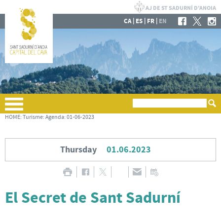
|
|
|
CA
ES
FR
EN
HOME
:
Turisme
:
Agenda
:
01-06-2023
Thursday
01.06.2023
El Secret de Sant Sadurní