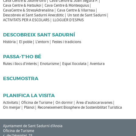
Cava Centre & Jaume Giró
Cava Centre & Joan Segura P.
Cava Centre & Hatsukoi
Cava Centre & Montesquius
CavaCentre & StressAdrenalina
Cava Centre & Vilarnau
Descobreix el Sant Sadurní Anecdòtic
Un tast de Sant Sadurní
ACTIVITATS PER A ESCOLARS
LLOGUER D'ESPAIS
DESCOBREIX SANT SADURNÍ
Història
El poble
L'entorn
Festes i tradicions
PASSA-T'HO BÉ
Rutes i llocs d'interès
Enoturisme
Espai Xocolata
Aventura
ESCUMOSTRA
PLANIFICA LA VISITA
Activitats
Oficina de Turisme
On dormir
Àrea d'autocaravanes
On menjar
Plànol
Reconeixement Biosphere de Sostenibilitat Turística
Ajuntament de Sant Sadurní d'Anoia
Oficina de Turisme
c. de l'Hospital, 23