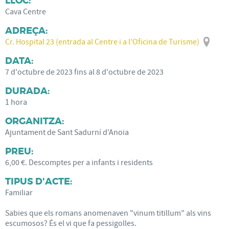
LLOC:
Cava Centre
ADREÇA:
Cr. Hospital 23 (entrada al Centre i a l'Oficina de Turisme)
DATA:
7
d'
octubre
de
2023
fins al
8
d'
octubre
de
2023
DURADA:
1 hora
ORGANITZA:
Ajuntament de Sant Sadurní d'Anoia
PREU:
6,00 €. Descomptes per a infants i residents
TIPUS D'ACTE:
Familiar
Sabies que els romans anomenaven "vinum titillum" als vins
escumosos? És el vi que fa pessigolles.