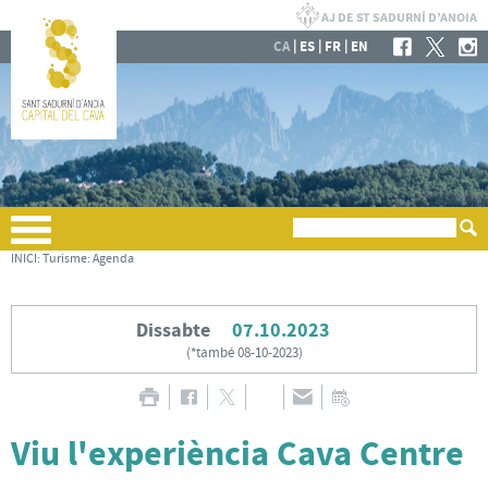
|
|
|
CA
ES
FR
EN
INICI
:
Turisme
:
Agenda
Dissabte
07.10.2023
(
*també 08-10-2023
)
Viu l'experiència Cava Centre