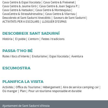
Cava Centre & Espai Xocolata
Cava Centre & Freixenet
Cava Centre & Jaume Giró
Cava Centre & Joan Segura P.
Cava Centre & Hatsukoi
Cava Centre & Montesquius
CavaCentre & StressAdrenalina
Cava Centre & Vilarnau
Descobreix el Sant Sadurní Anecdòtic
Saveurs de Sant Sadurní
ACTIVITATS PER A ESCOLARS
LLOGUER D'ESPAIS
DESCOBREIX SANT SADURNÍ
Història
El poble
L'entorn
Festes i tradicions
PASSA-T'HO BÉ
Rutes i llocs d'interès
Enoturisme
Espai Xocolata
Aventura
ESCUMOSTRA
PLANIFICA LA VISITA
Activités
Office du Tourisme
Hébergement
Aire de service camping car
Où manger
Plan
Pour un tourisme responsable et durable
Ajuntament de Sant Sadurní d'Anoia