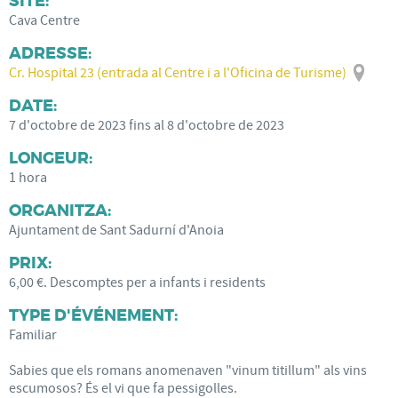
SITE:
Cava Centre
ADRESSE:
Cr. Hospital 23 (entrada al Centre i a l'Oficina de Turisme)
DATE:
7
d'
octobre
de
2023
fins al
8
d'
octobre
de
2023
LONGEUR:
1 hora
ORGANITZA:
Ajuntament de Sant Sadurní d'Anoia
PRIX:
6,00 €. Descomptes per a infants i residents
TYPE D'ÉVÉNEMENT:
Familiar
Sabies que els romans anomenaven "vinum titillum" als vins
escumosos? És el vi que fa pessigolles.