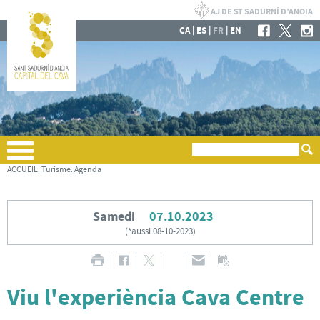
|
|
|
CA
ES
FR
EN
ACCUEIL
:
Turisme
:
Agenda
Samedi
07.10.2023
(
*aussi 08-10-2023
)
Viu l'experiència Cava Centre