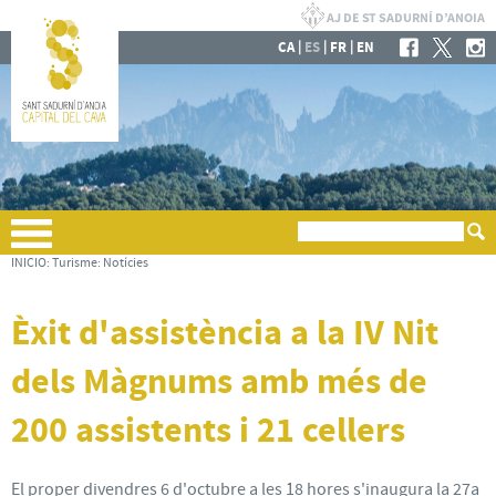
|
|
|
CA
ES
FR
EN
INICIO
:
Turisme
:
Notícies
Èxit d'assistència a la IV Nit
dels Màgnums amb més de
200 assistents i 21 cellers
El proper divendres 6 d'octubre a les 18 hores s'inaugura la 27a