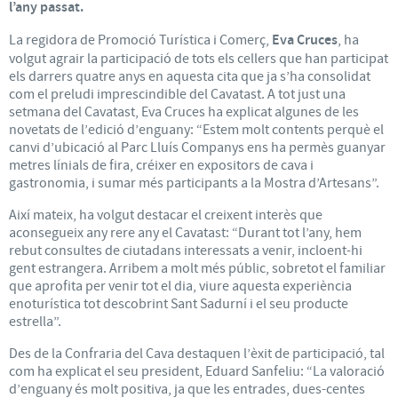
l’any passat.
La regidora de Promoció Turística i Comerç,
Eva Cruces
, ha
volgut agrair la participació de tots els cellers que han participat
els darrers quatre anys en aquesta cita que ja s’ha consolidat
com el preludi imprescindible del Cavatast. A tot just una
setmana del Cavatast, Eva Cruces ha explicat algunes de les
novetats de l’edició d’enguany: “Estem molt contents perquè el
canvi d’ubicació al Parc Lluís Companys ens ha permès guanyar
metres línials de fira, créixer en expositors de cava i
gastronomia, i sumar més participants a la Mostra d’Artesans”.
Així mateix, ha volgut destacar el creixent interès que
aconsegueix any rere any el Cavatast: “Durant tot l’any, hem
rebut consultes de ciutadans interessats a venir, incloent-hi
gent estrangera. Arribem a molt més públic, sobretot el familiar
que aprofita per venir tot el dia, viure aquesta experiència
enoturística tot descobrint Sant Sadurní i el seu producte
estrella”.
Des de la Confraria del Cava destaquen l’èxit de participació, tal
com ha explicat el seu president, Eduard Sanfeliu: “La valoració
d’enguany és molt positiva, ja que les entrades, dues-centes