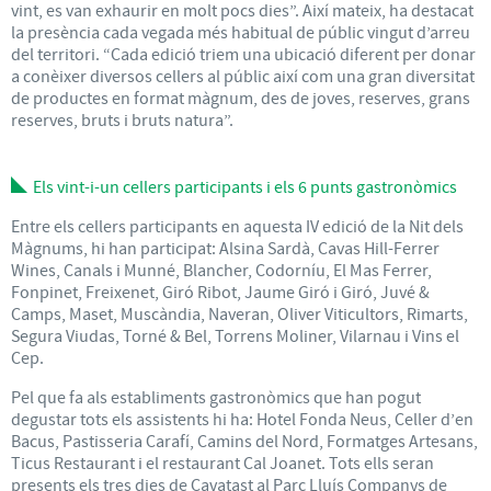
vint, es van exhaurir en molt pocs dies”. Així mateix, ha destacat
la presència cada vegada més habitual de públic vingut d’arreu
del territori. “Cada edició triem una ubicació diferent per donar
a conèixer diversos cellers al públic així com una gran diversitat
de productes en format màgnum, des de joves, reserves, grans
reserves, bruts i bruts natura”.
Els vint-i-un cellers participants i els 6 punts gastronòmics
Entre els cellers participants en aquesta IV edició de la Nit dels
Màgnums, hi han participat: Alsina Sardà, Cavas Hill-Ferrer
Wines, Canals i Munné, Blancher, Codorníu, El Mas Ferrer,
Fonpinet, Freixenet, Giró Ribot, Jaume Giró i Giró, Juvé &
Camps, Maset, Muscàndia, Naveran, Oliver Viticultors, Rimarts,
Segura Viudas, Torné & Bel, Torrens Moliner, Vilarnau i Vins el
Cep.
Pel que fa als establiments gastronòmics que han pogut
degustar tots els assistents hi ha: Hotel Fonda Neus, Celler d’en
Bacus, Pastisseria Carafí, Camins del Nord, Formatges Artesans,
Ticus Restaurant i el restaurant Cal Joanet. Tots ells seran
presents els tres dies de Cavatast al Parc Lluís Companys de