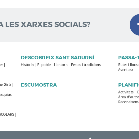
A LES XARXES SOCIALS?
DESCOBREIX SANT SADURNÍ
PASSA-
er
Història
El poble
L'entorn
Festes i tradicions
Rutes i llocs
Aventura
ESCUMOSTRA
PLANIFI
e Giró
Activitats
O
esquius
Àrea d'auto
Reconeixemen
ESCOLARS