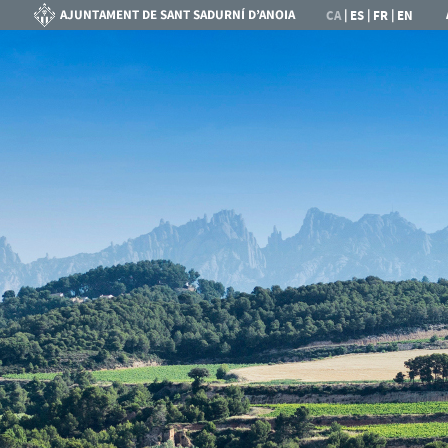
|
|
|
CA
ES
FR
EN