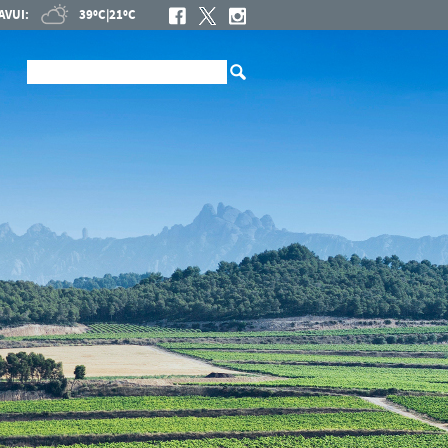
AVUI:
39ºC
|
21ºC