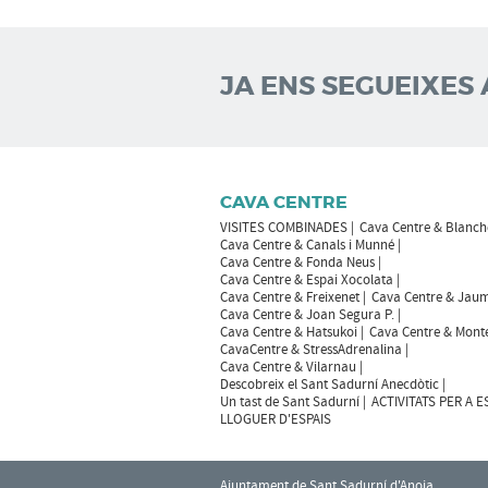
JA ENS SEGUEIXES 
CAVA CENTRE
VISITES COMBINADES
Cava Centre & Blanch
Cava Centre & Canals i Munné
Cava Centre & Fonda Neus
Cava Centre & Espai Xocolata
Cava Centre & Freixenet
Cava Centre & Jaum
Cava Centre & Joan Segura P.
Cava Centre & Hatsukoi
Cava Centre & Mont
CavaCentre & StressAdrenalina
Cava Centre & Vilarnau
Descobreix el Sant Sadurní Anecdòtic
Un tast de Sant Sadurní
ACTIVITATS PER A 
LLOGUER D'ESPAIS
Ajuntament de Sant Sadurní d'Anoia