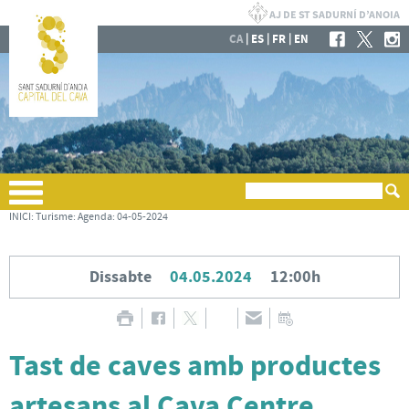
|
|
|
CA
ES
FR
EN
INICI
:
Turisme
:
Agenda
:
04-05-2024
Dissabte
04.05.2024
12:00h
Tast de caves amb productes
artesans al Cava Centre