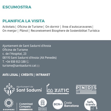
ESCUMOSTRA
PLANIFICA LA VISITA
Activitats
Oficina de Turisme
On dormir
Àrea d'autocaravanes
On menjar
Plànol
Reconeixement Biosphere de Sostenibilitat Turística
Ajuntament de Sant Sadurní d'Anoia
Oficina de Turisme
c. de l'Hospital, 23
08770 Sant Sadurní d'Anoia (Alt Penedès)
T. +34 938 913 188
turisme
@santsadurni.cat
AVÍS LEGAL
CRÈDITS
INTRANET