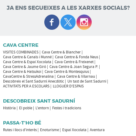
JA ENS SEGUEIXES A LES XARXES SOCIALS?
CAVA CENTRE
VISITES COMBINADES
Cava Centre & Blancher
Cava Centre & Canals i Munné
Cava Centre & Fonda Neus
Cava Centre & Espai Xocolata
Cava Centre & Freixenet
Cava Centre & Jaume Giró
Cava Centre & Joan Segura P.
Cava Centre & Hatsukoi
Cava Centre & Montesquius
CavaCentre & StressAdrenalina
Cava Centre & Vilarnau
Descobreix el Sant Sadurní Anecdòtic
Un tast de Sant Sadurní
ACTIVITATS PER A ESCOLARS
LLOGUER D'ESPAIS
DESCOBREIX SANT SADURNÍ
Història
El poble
L'entorn
Festes i tradicions
PASSA-T'HO BÉ
Rutes i llocs d'interès
Enoturisme
Espai Xocolata
Aventura