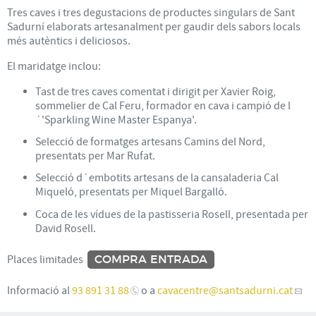
Tres caves i tres degustacions de productes singulars de Sant
Sadurní elaborats artesanalment per gaudir dels sabors locals
més autèntics i deliciosos.
El maridatge inclou:
Tast de tres caves comentat i dirigit per Xavier Roig,
sommelier de Cal Feru, formador en cava i campió de l
´'Sparkling Wine Master Espanya'.
Selecció de formatges artesans Camins del Nord,
presentats per Mar Rufat.
Selecció d´embotits artesans de la cansaladeria Cal
Miqueló, presentats per Miquel Bargalló.
Coca de les vídues de la pastisseria Rosell, presentada per
David Rosell.
Places limitades
COMPRA ENTRADA
Informació al
93 891 31 88
o a
cavacentre
@santsadurni.cat