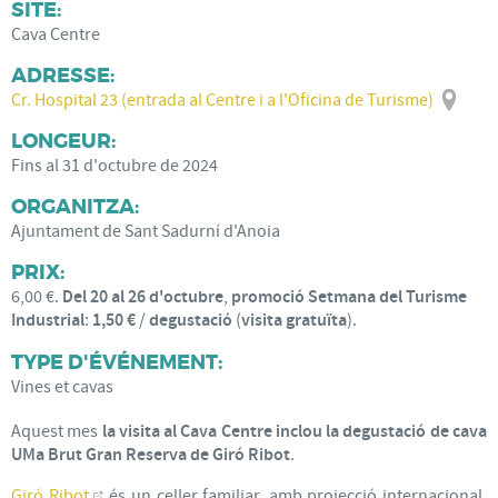
SITE:
Cava Centre
ADRESSE:
Cr. Hospital 23 (entrada al Centre i a l'Oficina de Turisme)
LONGEUR:
Fins al 31 d'octubre de 2024
ORGANITZA:
Ajuntament de Sant Sadurní d'Anoia
PRIX:
6,00 €.
Del 20 al 26 d'octubre
,
promoció
Setmana del Turisme
Industrial
:
1,50 €
/
degustació
(
visita gratuïta
).
TYPE D'ÉVÉNEMENT:
Vines et cavas
Aquest mes
la visita al Cava Centre inclou la degustació de cava
UMa Brut Gran Reserva de Giró Ribot
.
Giró Ribot
és un celler familiar, amb projecció internacional,