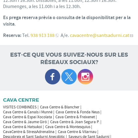
12.30h i 16.30h. Dissabtes, a les 11.00h, 12.30h i 16.30h.
Diumenges, a les 11.00h i a les 12.30h.
Es prega reserva prèvia o consulta de la disponibilitat per a la
visita
.
Reserva:
Tel.
938 913 188
A/e.
cavacentre
@santsadurni.cat
EST-CE QUE VOUS SUIVEZ-NOUS SUR LES
RÉSEAUX SOCIAUX?
CAVA CENTRE
VISITES COMBINÉES
Cava Centre & Blancher
Cava Centre & Canals i Munné
Cava Centre & Fonda Neus
Cava Centre & Espai Xocolata
Cava Centre & Freixenet
Cava Centre & Jaume Giró
Cava Centre & Joan Segura P.
Cava Centre & Hatsukoi
Cava Centre & Montesquius
CavaCentre & StressAdrenalina
Cava Centre & Vilarnau
Descobreix el Sant Sadurní Anecdòtic
Saveurs de Sant Sadurní