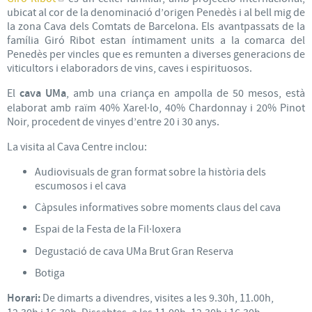
ubicat al cor de la denominació d’origen Penedès i al bell mig de
la zona Cava dels Comtats de Barcelona. Els avantpassats de la
família Giró Ribot estan íntimament units a la comarca del
Penedès per vincles que es remunten a diverses generacions de
viticultors i elaboradors de vins, caves i espirituosos.
El
cava UMa
, amb una criança en ampolla de 50 mesos, està
elaborat amb raïm 40% Xarel·lo, 40% Chardonnay i 20% Pinot
Noir, procedent de vinyes d’entre 20 i 30 anys.
La visita al Cava Centre inclou:
Audiovisuals de gran format sobre la història dels
escumosos i el cava
Càpsules informatives sobre moments claus del cava
Espai de la Festa de la Fil·loxera
Degustació de cava UMa Brut Gran Reserva
Botiga
Horari:
De dimarts a divendres, visites a les 9.30h, 11.00h,