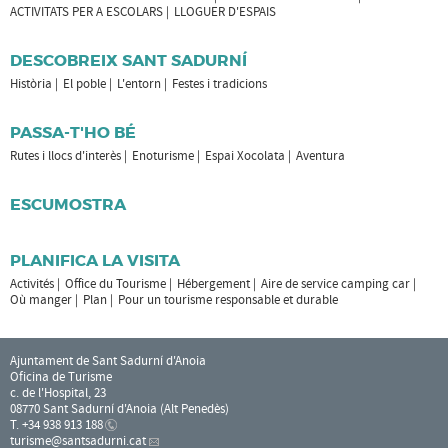
ACTIVITATS PER A ESCOLARS
LLOGUER D'ESPAIS
DESCOBREIX SANT SADURNÍ
Història
El poble
L'entorn
Festes i tradicions
PASSA-T'HO BÉ
Rutes i llocs d'interès
Enoturisme
Espai Xocolata
Aventura
ESCUMOSTRA
PLANIFICA LA VISITA
Activités
Office du Tourisme
Hébergement
Aire de service camping car
Où manger
Plan
Pour un tourisme responsable et durable
Ajuntament de Sant Sadurní d'Anoia
Oficina de Turisme
c. de l'Hospital, 23
08770 Sant Sadurní d'Anoia (Alt Penedès)
T. +34 938 913 188
turisme
@santsadurni.cat