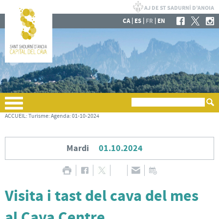
|
|
|
CA
ES
FR
EN
ACCUEIL
:
Turisme
:
Agenda
:
01-10-2024
Mardi
01.10.2024
Visita i tast del cava del mes
al Cava Centre