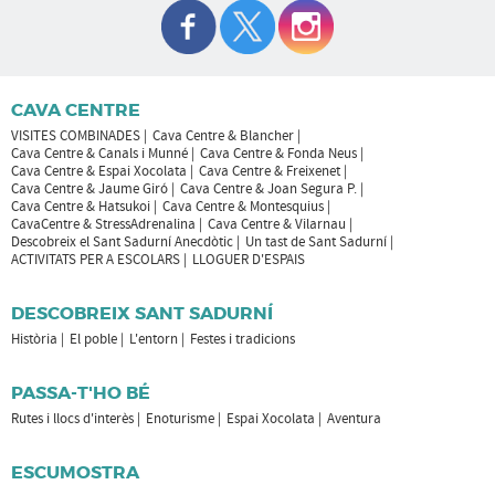
CAVA CENTRE
VISITES COMBINADES
Cava Centre & Blancher
Cava Centre & Canals i Munné
Cava Centre & Fonda Neus
Cava Centre & Espai Xocolata
Cava Centre & Freixenet
Cava Centre & Jaume Giró
Cava Centre & Joan Segura P.
Cava Centre & Hatsukoi
Cava Centre & Montesquius
CavaCentre & StressAdrenalina
Cava Centre & Vilarnau
Descobreix el Sant Sadurní Anecdòtic
Un tast de Sant Sadurní
ACTIVITATS PER A ESCOLARS
LLOGUER D'ESPAIS
DESCOBREIX SANT SADURNÍ
Història
El poble
L'entorn
Festes i tradicions
PASSA-T'HO BÉ
Rutes i llocs d'interès
Enoturisme
Espai Xocolata
Aventura
ESCUMOSTRA