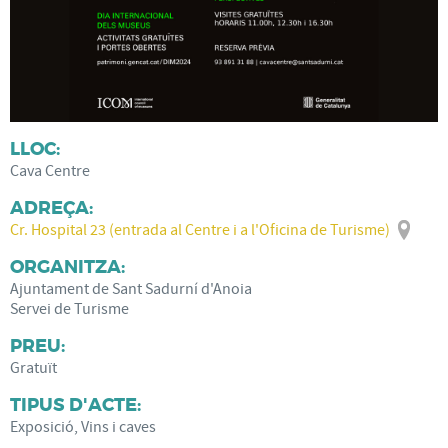
LLOC:
Cava Centre
ADREÇA:
Cr. Hospital 23 (entrada al Centre i a l'Oficina de Turisme)
ORGANITZA:
Ajuntament de Sant Sadurní d'Anoia
Servei de Turisme
PREU:
Gratuït
TIPUS D'ACTE:
Exposició, Vins i caves