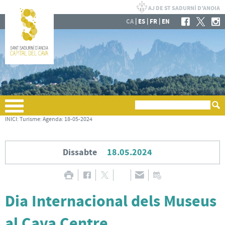
|
|
|
CA
ES
FR
EN
INICI
:
Turisme
:
Agenda
:
18-05-2024
Dissabte
18.05.2024
Dia Internacional dels Museus
al Cava Centre