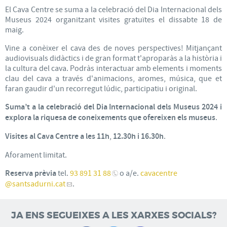
El Cava Centre se suma a la celebració del Dia Internacional dels
Museus 2024 organitzant visites gratuïtes el dissabte 18 de
maig.
Vine a conèixer el cava des de noves perspectives! Mitjançant
audiovisuals didàctics i de gran format t'aproparàs a la història i
la cultura del cava. Podràs interactuar amb elements i moments
clau del cava a través d'animacions, aromes, música, que et
faran gaudir d'un recorregut lúdic, participatiu i original.
Suma’t a la celebració del Dia Internacional dels Museus 2024 i
explora la riquesa de coneixements que ofereixen els museus
.
Visites al Cava Centre a les 11h
,
12.30h i 16.30h
.
Aforament limitat.
Reserva prèvia
tel.
93 891 31 88
o a/e.
cavacentre
@santsadurni.cat
.
JA ENS SEGUEIXES A LES XARXES SOCIALS?