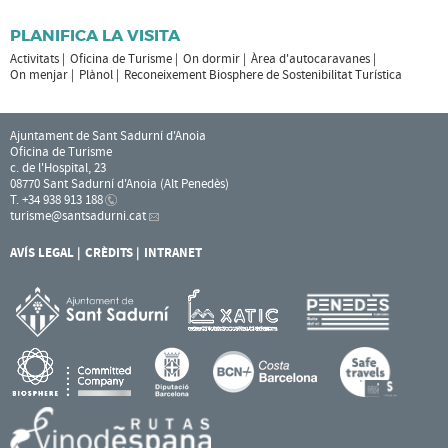
PLANIFICA LA VISITA
Activitats
Oficina de Turisme
On dormir
Àrea d'autocaravanes
On menjar
Plànol
Reconeixement Biosphere de Sostenibilitat Turística
Ajuntament de Sant Sadurní d'Anoia
Oficina de Turisme
c. de l'Hospital, 23
08770 Sant Sadurní d'Anoia (Alt Penedès)
T. +34 938 913 188
turisme
@santsadurni.cat
AVÍS LEGAL
CRÈDITS
INTRANET