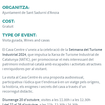
ORGANITZA:
Ajuntament de Sant Sadurní d'Anoia
COST:
Gratuït
TYPE OF EVENT:
Visita guiada, Wines and cavas
El Cava Centre s'uneix a la celebració de la
Setmana del Turisme
Industrial 2024
, que impulsa la Xarxa de Turisme Industrial de
Catalunya (XATIC), per promocionar el més interessant del
patrimoni industrial català amb escapades i activitats atractives
i enriquidores per al visitant.
La visita al Cava Centre és una proposta audiovisual,
participativa i lúdica que t'endinsarà en un viatge pels orígens,
la història, els enigmes i secrets del cava a través d'un
recorregut didàctic.
Diumenge 20 d'octubre
, visites a les 11.00h i a les 12.30h
I del 22 al 26 d'octubre
, a les 11h, 12.30h i 16.30h