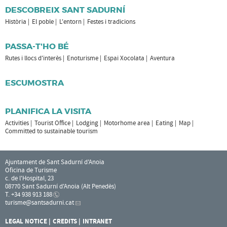
DESCOBREIX SANT SADURNÍ
Història
El poble
L'entorn
Festes i tradicions
PASSA-T'HO BÉ
Rutes i llocs d'interès
Enoturisme
Espai Xocolata
Aventura
ESCUMOSTRA
PLANIFICA LA VISITA
Activities
Tourist Office
Lodging
Motorhome area
Eating
Map
Committed to sustainable tourism
Ajuntament de Sant Sadurní d'Anoia
Oficina de Turisme
c. de l'Hospital, 23
08770 Sant Sadurní d'Anoia (Alt Penedès)
T. +34 938 913 188
turisme
@santsadurni.cat
LEGAL NOTICE
CREDITS
INTRANET