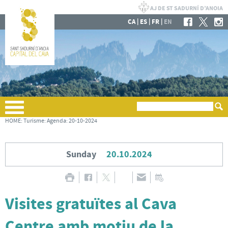
|
|
|
CA
ES
FR
EN
HOME
:
Turisme
:
Agenda
:
20-10-2024
Sunday
20.10.2024
Visites gratuïtes al Cava
Centre amb motiu de la