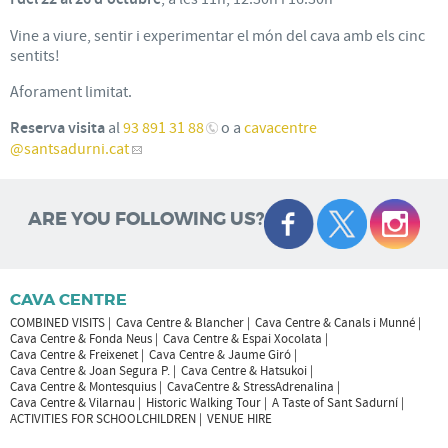
Vine a viure, sentir i experimentar el món del cava amb els cinc
sentits!
Aforament limitat.
Reserva visita
al
93 891 31 88
o a
cavacentre
@santsadurni.cat
ARE YOU FOLLOWING US?
CAVA CENTRE
COMBINED VISITS
Cava Centre & Blancher
Cava Centre & Canals i Munné
Cava Centre & Fonda Neus
Cava Centre & Espai Xocolata
Cava Centre & Freixenet
Cava Centre & Jaume Giró
Cava Centre & Joan Segura P.
Cava Centre & Hatsukoi
Cava Centre & Montesquius
CavaCentre & StressAdrenalina
Cava Centre & Vilarnau
Historic Walking Tour
A Taste of Sant Sadurní
ACTIVITIES FOR SCHOOLCHILDREN
VENUE HIRE