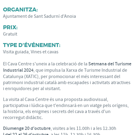
ORGANITZA:
Ajuntament de Sant Sadurní d'Anoia
PRIX:
Gratuït
TYPE D'ÉVÉNEMENT:
Visita guiada, Vines et cavas
El Cava Centre s'uneix a la celebració de la
Setmana del Turisme
Industrial 2024
, que impulsa la Xarxa de Turisme Industrial de
Catalunya (XATIC), per promocionar el més interessant del
patrimoni industrial català amb escapades i activitats atractives
i enriquidores per al visitant.
La visita al Cava Centre és una proposta audiovisual,
participativa i lúdica que t'endinsarà en un viatge pels orígens,
la història, els enigmes i secrets del cava a través d'un
recorregut didàctic.
Diumenge 20 d'octubre
, visites a les 11.00h i a les 12.30h
I del 22 al 26 d'octubre
, a les 11h, 12.30h i 16.30h