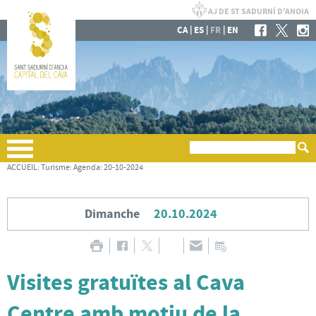
|
|
|
CA
ES
FR
EN
ACCUEIL
:
Turisme
:
Agenda
:
20-10-2024
Dimanche
20.10.2024
Visites gratuïtes al Cava
Centre amb motiu de la