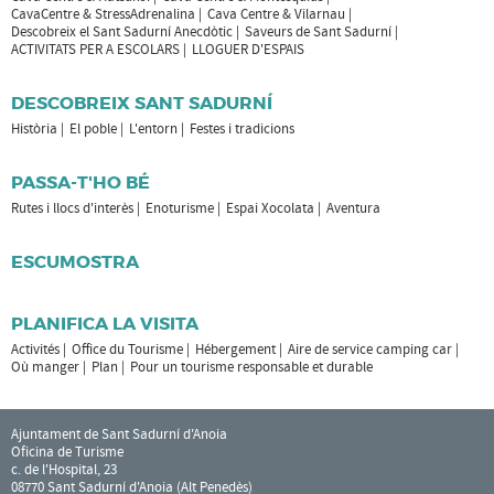
CavaCentre & StressAdrenalina
Cava Centre & Vilarnau
Descobreix el Sant Sadurní Anecdòtic
Saveurs de Sant Sadurní
ACTIVITATS PER A ESCOLARS
LLOGUER D'ESPAIS
DESCOBREIX SANT SADURNÍ
Història
El poble
L'entorn
Festes i tradicions
PASSA-T'HO BÉ
Rutes i llocs d'interès
Enoturisme
Espai Xocolata
Aventura
ESCUMOSTRA
PLANIFICA LA VISITA
Activités
Office du Tourisme
Hébergement
Aire de service camping car
Où manger
Plan
Pour un tourisme responsable et durable
Ajuntament de Sant Sadurní d'Anoia
Oficina de Turisme
c. de l'Hospital, 23
08770 Sant Sadurní d'Anoia (Alt Penedès)