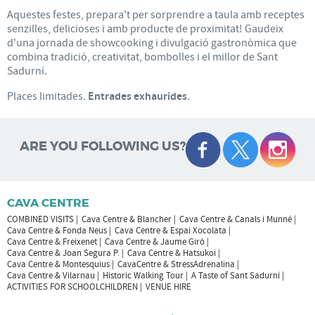
Aquestes festes, prepara't per sorprendre a taula amb receptes
senzilles, delicioses i amb producte de proximitat! Gaudeix
d'una jornada de showcooking i divulgació gastronòmica que
combina tradició, creativitat, bombolles i el millor de Sant
Sadurní.
Places limitades.
Entrades exhaurides
.
ARE YOU FOLLOWING US?
CAVA CENTRE
COMBINED VISITS
Cava Centre & Blancher
Cava Centre & Canals i Munné
Cava Centre & Fonda Neus
Cava Centre & Espai Xocolata
Cava Centre & Freixenet
Cava Centre & Jaume Giró
Cava Centre & Joan Segura P.
Cava Centre & Hatsukoi
Cava Centre & Montesquius
CavaCentre & StressAdrenalina
Cava Centre & Vilarnau
Historic Walking Tour
A Taste of Sant Sadurní
ACTIVITIES FOR SCHOOLCHILDREN
VENUE HIRE