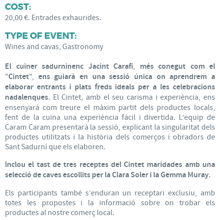
COST:
20,00 €. Entrades exhaurides.
TYPE OF EVENT:
Wines and cavas, Gastronomy
El cuiner sadurninenc Jacint Carafi
,
més conegut com el
"
Cintet
",
ens guiarà en una sessió única on aprendrem a
elaborar entrants i plats freds ideals per a les celebracions
nadalenques
. El Cintet, amb el seu carisma i experiència, ens
ensenyarà com treure el màxim partit dels productes locals,
fent de la cuina una experiència fàcil i divertida. L’equip de
Caram Caram presentarà la sessió, explicant la singularitat dels
productes utilitzats i la història dels comerços i obradors de
Sant Sadurní que els elaboren.
Inclou el tast de tres receptes del Cintet maridades amb una
selecció de caves escollits per la Clara Soler i la Gemma Muray
.
Els participants també s’enduran un receptari exclusiu, amb
totes les propostes i la informació sobre on trobar els
productes al nostre comerç local.