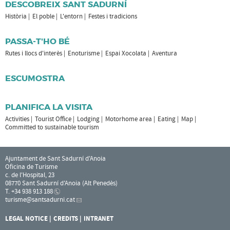
DESCOBREIX SANT SADURNÍ
Història
El poble
L'entorn
Festes i tradicions
PASSA-T'HO BÉ
Rutes i llocs d'interès
Enoturisme
Espai Xocolata
Aventura
ESCUMOSTRA
PLANIFICA LA VISITA
Activities
Tourist Office
Lodging
Motorhome area
Eating
Map
Committed to sustainable tourism
Ajuntament de Sant Sadurní d'Anoia
Oficina de Turisme
c. de l'Hospital, 23
08770 Sant Sadurní d'Anoia (Alt Penedès)
T. +34 938 913 188
turisme
@santsadurni.cat
LEGAL NOTICE
CREDITS
INTRANET