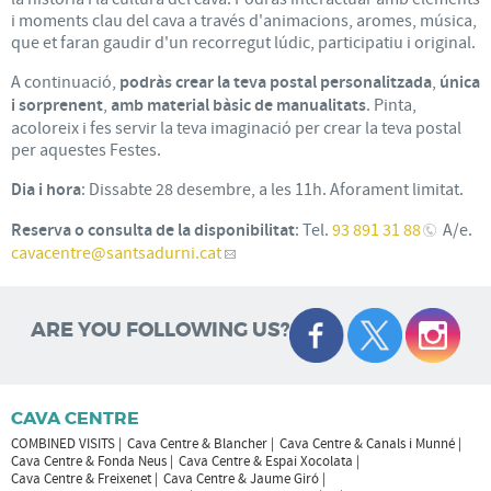
i moments clau del cava a través d'animacions, aromes, música,
que et faran gaudir d'un recorregut lúdic, participatiu i original.
A continuació,
podràs crear la teva postal personalitzada
,
única
i sorprenent
,
amb material bàsic de manualitats
. Pinta,
acoloreix i fes servir la teva imaginació per crear la teva postal
per aquestes Festes.
Dia i hora
: Dissabte 28 desembre, a les 11h. Aforament limitat.
Reserva o consulta de la disponibilitat
: Tel.
93 891 31 88
A/e.
cavacentre
@santsadurni.cat
ARE YOU FOLLOWING US?
CAVA CENTRE
COMBINED VISITS
Cava Centre & Blancher
Cava Centre & Canals i Munné
Cava Centre & Fonda Neus
Cava Centre & Espai Xocolata
Cava Centre & Freixenet
Cava Centre & Jaume Giró