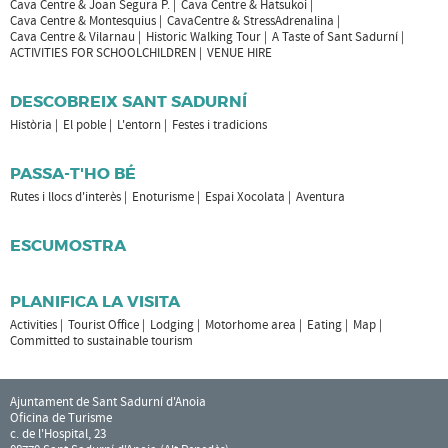
Cava Centre & Joan Segura P.
Cava Centre & Hatsukoi
Cava Centre & Montesquius
CavaCentre & StressAdrenalina
Cava Centre & Vilarnau
Historic Walking Tour
A Taste of Sant Sadurní
ACTIVITIES FOR SCHOOLCHILDREN
VENUE HIRE
DESCOBREIX SANT SADURNÍ
Història
El poble
L'entorn
Festes i tradicions
PASSA-T'HO BÉ
Rutes i llocs d'interès
Enoturisme
Espai Xocolata
Aventura
ESCUMOSTRA
PLANIFICA LA VISITA
Activities
Tourist Office
Lodging
Motorhome area
Eating
Map
Committed to sustainable tourism
Ajuntament de Sant Sadurní d'Anoia
Oficina de Turisme
c. de l'Hospital, 23