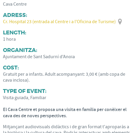
Cava Centre
ADRESS:
Cr. Hospital 23 (entrada al Centre i a l'Oficina de Turisme)
LENGTH:
1 hora
ORGANITZA:
Ajuntament de Sant Sadurní d'Anoia
COST:
Gratuït per a infants. Adult acompanyant: 3,00 € (amb copa de
cava inclosa).
TYPE OF EVENT:
Visita guiada, Familiar
El Cava Centre et proposa una visita en família per conèixer el
cava des de noves perspectives
.
Mitjançant audiovisuals didàctics i de gran format t'aproparàs a
la història i la cultura del cava. Podràs interactuar amb elements