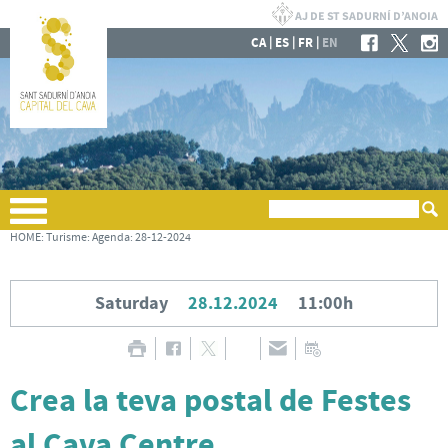
|
|
|
CA
ES
FR
EN
HOME
:
Turisme
:
Agenda
:
28-12-2024
Saturday
28.12.2024
11:00h
Crea la teva postal de Festes
al Cava Centre