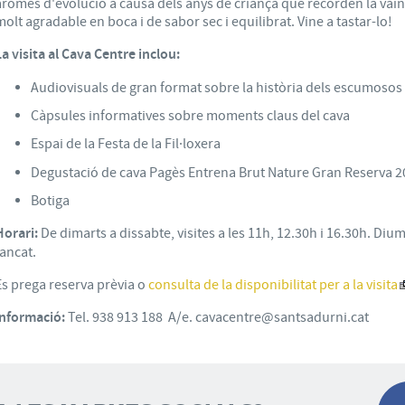
aromes d'evolució a causa dels anys de criança que recorden la vainill
molt agradable en boca i de sabor sec i equilibrat. Vine a tastar-lo!
La visita al Cava Centre inclou:
Audiovisuals de gran format sobre la història dels escumosos i
Càpsules informatives sobre moments claus del cava
Espai de la Festa de la Fil·loxera
Degustació de cava Pagès Entrena Brut Nature Gran Reserva 2
Botiga
Horari:
De dimarts a dissabte, visites a les 11h, 12.30h i 16.30h. Dium
tancat.
Es prega reserva prèvia o
consulta de la disponibilitat per a la visita
Informació:
Tel. 938 913 188 A/e. cavacentre@santsadurni.cat