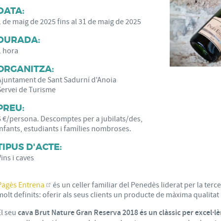
DATA:
1
de
maig
de
2025
fins al
31
de
maig
de
2025
DURADA:
1 hora
ORGANITZA:
Ajuntament de Sant Sadurní d'Anoia
Servei de Turisme
PREU:
6 €/persona. Descomptes per a jubilats/des,
infants, estudiants i famílies nombroses.
TIPUS D'ACTE:
Vins i caves
Pagès Entrena
és un celler familiar del Penedès liderat per la ter
molt definits: oferir als seus clients un producte de màxima qualita
El seu
cava Brut Nature Gran Reserva 2018 és un clàssic per excel·lè