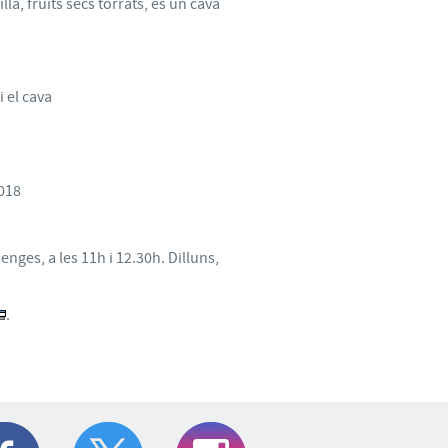
a, fruits secs torrats, és un cava
 el cava
018
enges, a les 11h i 12.30h. Dilluns,
.