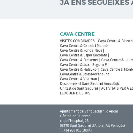
JA ENS SEGUEIXES 
CAVA CENTRE
VISITES COMBINADES
Cava Centre & Blanch
Cava Centre & Canals i Munné
Cava Centre & Fonda Neus
Cava Centre & Espai Xocolata
Cava Centre & Freixenet
Cava Centre & Jaum
Cava Centre & Joan Segura P.
Cava Centre & Hatsukoi
Cava Centre & Mont
CavaCentre & StressAdrenalina
Cava Centre & Vilarnau
Descobreix el Sant Sadurní Anecdòtic
Un tast de Sant Sadurní
ACTIVITATS PER A 
LLOGUER D'ESPAIS
Ajuntament de Sant Sadurní d'Anoia
Oficina de Turisme
c. de l'Hospital, 23
08770 Sant Sadurní d'Anoia (Alt Penedès)
T. +34 938 913 188