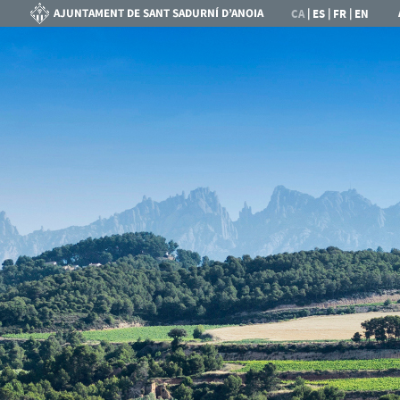
|
|
|
CA
ES
FR
EN