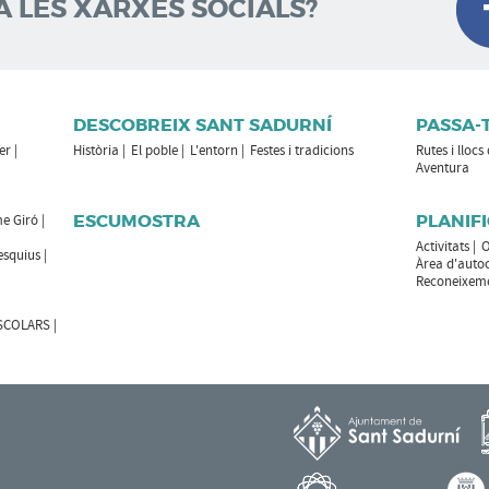
A LES XARXES SOCIALS?
DESCOBREIX SANT SADURNÍ
PASSA-
er
Història
El poble
L'entorn
Festes i tradicions
Rutes i llocs
Aventura
ESCUMOSTRA
PLANIFI
e Giró
Activitats
O
esquius
Àrea d'auto
Reconeixemen
ESCOLARS