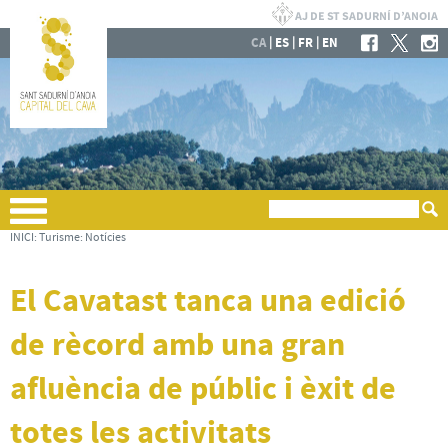
|
|
|
CA
ES
FR
EN
INICI
:
Turisme
:
Notícies
El Cavatast tanca una edició
de rècord amb una gran
afluència de públic i èxit de
totes les activitats