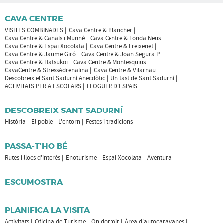
CAVA CENTRE
VISITES COMBINADES
Cava Centre & Blancher
Cava Centre & Canals i Munné
Cava Centre & Fonda Neus
Cava Centre & Espai Xocolata
Cava Centre & Freixenet
Cava Centre & Jaume Giró
Cava Centre & Joan Segura P.
Cava Centre & Hatsukoi
Cava Centre & Montesquius
CavaCentre & StressAdrenalina
Cava Centre & Vilarnau
Descobreix el Sant Sadurní Anecdòtic
Un tast de Sant Sadurní
ACTIVITATS PER A ESCOLARS
LLOGUER D'ESPAIS
DESCOBREIX SANT SADURNÍ
Història
El poble
L'entorn
Festes i tradicions
PASSA-T'HO BÉ
Rutes i llocs d'interès
Enoturisme
Espai Xocolata
Aventura
ESCUMOSTRA
PLANIFICA LA VISITA
Activitats
Oficina de Turisme
On dormir
Àrea d'autocaravanes